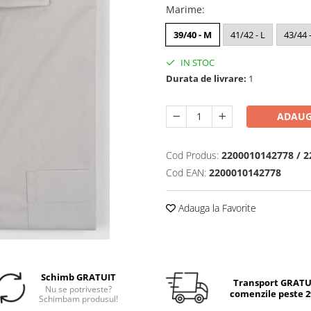
Marime
:
39/40 - M
41/42 - L
43/44 
IN STOC
Durata de livrare:
1
ADAUG
Cod Produs:
2200010142778 / 
Cod EAN:
2200010142778
Adauga la Favorite
Schimb GRATUIT
Transport GRATUI
Nu se potriveste?
comenzile peste 29
Schimbam produsul!