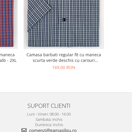
Camasa ba
u maneca
Camasa barbati regular fit cu maneca
scurta 
alb - 2XL
scurta verde deschis cu carouri
bleumarin si albe 2XL
169,00 RON
SUPORT CLIENTI
Luni - Vineri: 08:00 - 16:00
Sambata: Inchis
Duminica: Inchis
comenzi@gamasibiu.ro