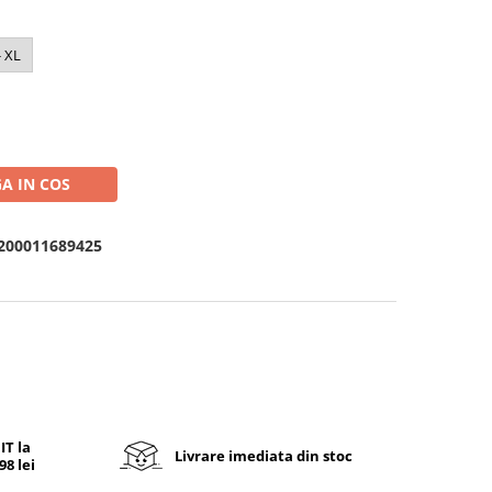
- XL
A IN COS
2200011689425
T la
Livrare imediata din stoc
8 lei