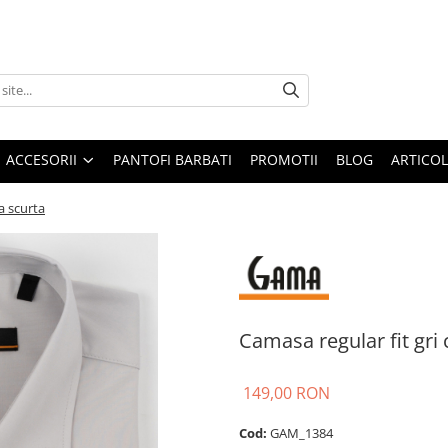
ACCESORII
PANTOFI BARBATI
PROMOTII
BLOG
ARTICOL
a scurta
Camasa regular fit gri
149,00 RON
Cod:
GAM_1384