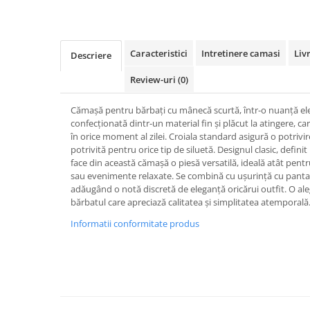
Caracteristici
Intretinere camasi
Liv
Descriere
Review-uri
(0)
Cămașă pentru bărbați cu mânecă scurtă, într-o nuanță ele
confecționată dintr-un material fin și plăcut la atingere, car
în orice moment al zilei. Croiala standard asigură o potrivire
potrivită pentru orice tip de siluetă. Designul clasic, definit
face din această cămașă o piesă versatilă, ideală atât pentru
sau evenimente relaxate. Se combină cu ușurință cu pantalo
adăugând o notă discretă de eleganță oricărui outfit. O aleg
bărbatul care apreciază calitatea și simplitatea atemporală
Informatii conformitate produs