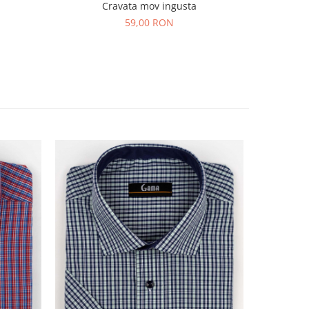
C
Cravata mov ingusta
59,00 RON