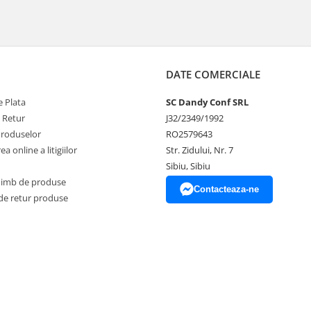
DATE COMERCIALE
 Plata
SC Dandy Conf SRL
e Retur
J32/2349/1992
Produselor
RO2579643
a online a litigiilor
Str. Zidului, Nr. 7
Sibiu, Sibiu
himb de produse
Contacteaza-ne
de retur produse