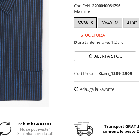
Cod EAN:
2200010061796
Marime
:
37/38 - S
39/40 - M
41/42 -
STOC EPUIZAT
Durata de livrare:
1-2 zile
ALERTA STOC
Cod Produs:
Gam_1389-2909
Adauga la Favorite
Schimb GRATUIT
Transport GRATUI
Nu se potriveste?
comenzile peste 29
Schimbam produsul!