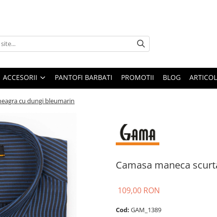
ACCESORII
PANTOFI BARBATI
PROMOTII
BLOG
ARTICOL
neagra cu dungi bleumarin
Camasa maneca scurta 
109,00 RON
Cod:
GAM_1389