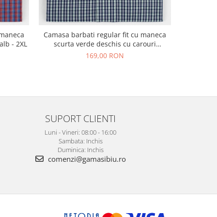
Camasa ba
u maneca
Camasa barbati regular fit cu maneca
scurta 
alb - 2XL
scurta verde deschis cu carouri
bleumarin si albe 2XL
169,00 RON
SUPORT CLIENTI
Luni - Vineri: 08:00 - 16:00
Sambata: Inchis
Duminica: Inchis
comenzi@gamasibiu.ro