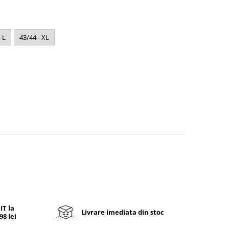
 L
43/44 - XL
T la
Livrare imediata din stoc
8 lei