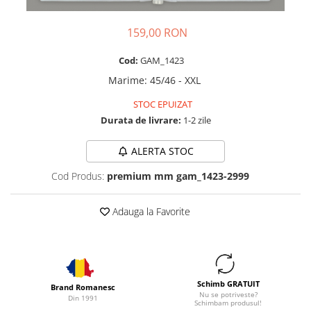
159,00 RON
Cod:
GAM_1423
Marime
:
45/46 - XXL
STOC EPUIZAT
Durata de livrare:
1-2 zile
ALERTA STOC
Cod Produs:
premium mm gam_1423-2999
Adauga la Favorite
Schimb GRATUIT
Brand Romanesc
Nu se potriveste?
Din 1991
Schimbam produsul!