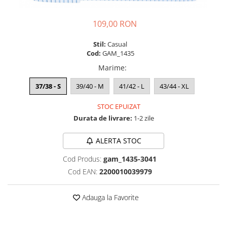
109,00 RON
Stil:
Casual
Cod:
GAM_1435
Marime
:
37/38 - S
39/40 - M
41/42 - L
43/44 - XL
STOC EPUIZAT
Durata de livrare:
1-2 zile
ALERTA STOC
Cod Produs:
gam_1435-3041
Cod EAN:
2200010039979
Adauga la Favorite