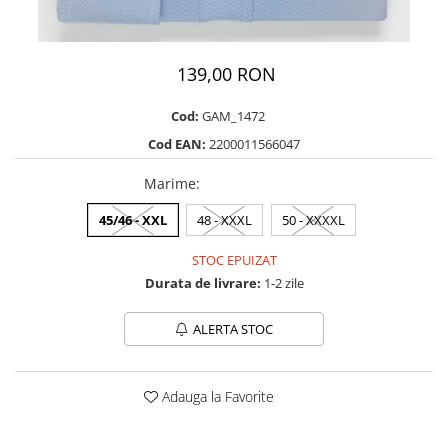
139,00 RON
Cod:
GAM_1472
Cod EAN:
2200011566047
Marime
:
45/46 - XXL
48 - XXXL
50 - XXXXL
STOC EPUIZAT
Durata de livrare:
1-2 zile
ALERTA STOC
Adauga la Favorite