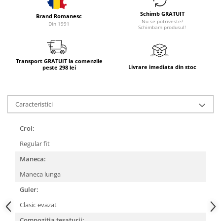
Schimb GRATUIT
Brand Romanesc
Nu se potriveste?
Din 1991
Schimbam produsul!
Transport GRATUIT la comenzile
Livrare imediata din stoc
peste 298 lei
Caracteristici
Croi:
Regular fit
Maneca:
Maneca lunga
Guler:
Clasic evazat
Compozitia tesaturii: