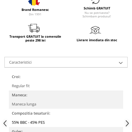
Schimb GRATUIT
Brand Romanesc
Nu se potriveste?
Din 1991
Schimbam produsul!
Transport GRATUIT la comenzile
Livrare imediata din stoc
peste 298 lei
Caracteristici
Croi:
Regular fit
Maneca:
Maneca lunga
Compozitia tesaturii:
55% BBC - 45% PES
Guler: