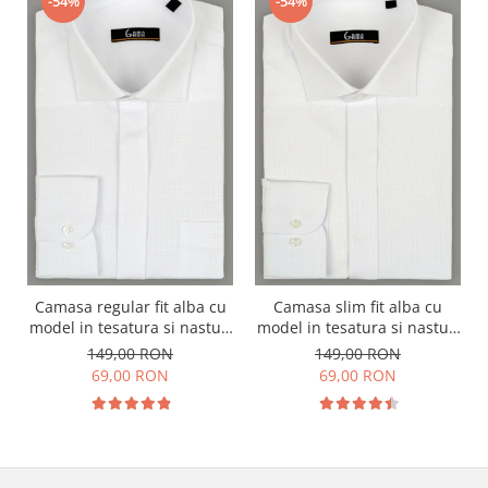
-54%
-54%
Camasa regular fit alba cu
Camasa slim fit alba cu
model in tesatura si nasturi
model in tesatura si nasturi
ascunsi
ascunsi
149,00 RON
149,00 RON
69,00 RON
69,00 RON