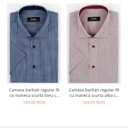
Camasa barbati regular fit
Camasa barbati regular fit
cu maneca scurta bleu cu
cu maneca scurta alba cu
carouri bleumarin 2XL
caro rosu si negru - 2XL
169,00 RON
169,00 RON