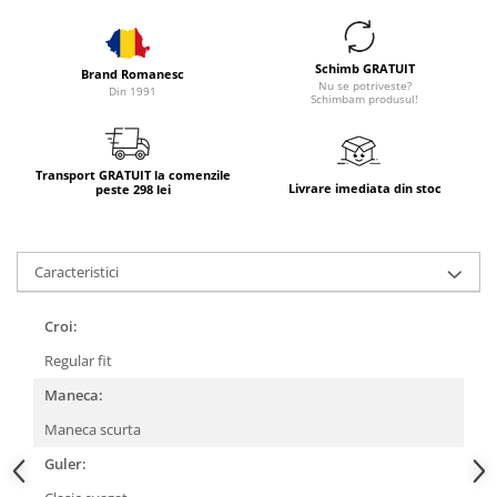
Schimb GRATUIT
Brand Romanesc
Nu se potriveste?
Din 1991
Schimbam produsul!
Transport GRATUIT la comenzile
Livrare imediata din stoc
peste 298 lei
Caracteristici
Croi:
Regular fit
Maneca:
Maneca scurta
Guler: