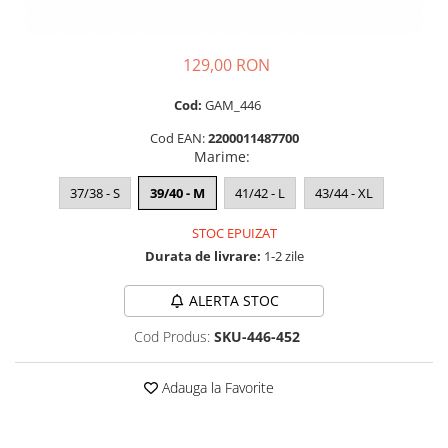
129,00 RON
Cod:
GAM_446
Cod EAN:
2200011487700
Marime
:
37/38 - S
39/40 - M
41/42 - L
43/44 - XL
STOC EPUIZAT
Durata de livrare:
1-2 zile
ALERTA STOC
Cod Produs:
SKU-446-452
Adauga la Favorite