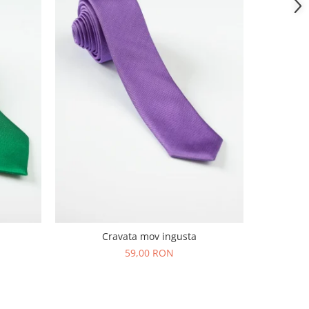
C
Cravata mov ingusta
59,00 RON