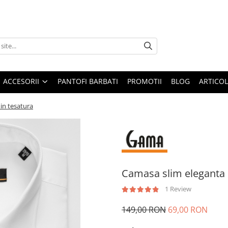
ACCESORII
PANTOFI BARBATI
PROMOTII
BLOG
ARTICOL
in tesatura
Camasa slim eleganta 
1 Review
149,00 RON
69,00 RON