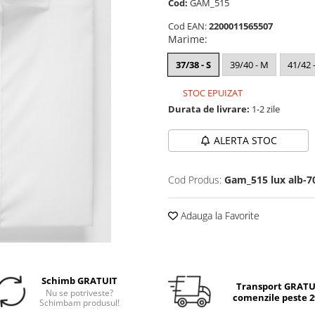
Cod:
GAM_515
Cod EAN:
2200011565507
Marime
:
37/38 - S
39/40 - M
41/42 -
STOC EPUIZAT
Durata de livrare:
1-2 zile
ALERTA STOC
Cod Produs:
Gam_515 lux alb-7
Adauga la Favorite
Schimb GRATUIT
Transport GRATUI
Nu se potriveste?
comenzile peste 29
Schimbam produsul!