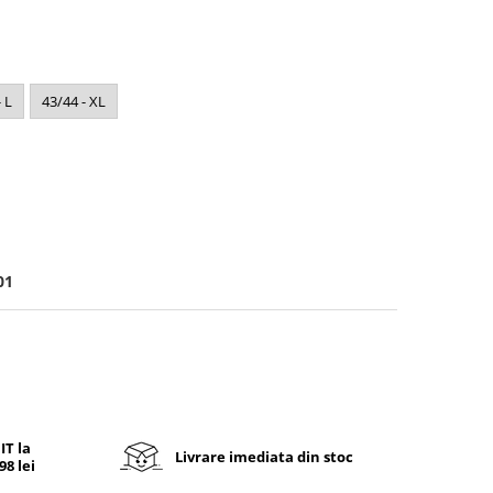
 L
43/44 - XL
01
T la
Livrare imediata din stoc
8 lei