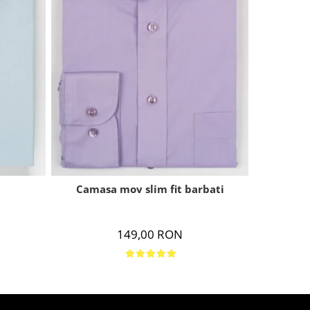
Camasa 
u
Camasa mov slim fit barbati
149,00 RON