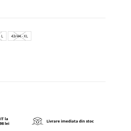
 L
43/44 - XL
T la
Livrare imediata din stoc
8 lei