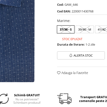
Cod:
GAM_646
Cod EAN:
2200011430768
Marime
:
37/38 - S
39/40 - M
41/42 -
STOC EPUIZAT
Durata de livrare:
1-2 zile
ALERTA STOC
Adauga la Favorite
Schimb GRATUIT
Transport GRATUI
Nu se potriveste?
comenzile peste 29
Schimbam produsul!