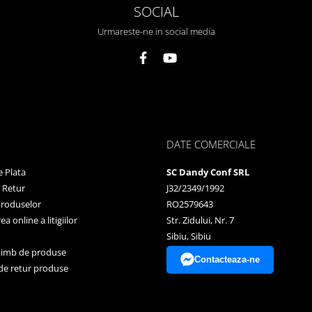
SOCIAL
Urmareste-ne in social media
DATE COMERCIALE
 Plata
SC Dandy Conf SRL
e Retur
J32/2349/1992
Produselor
RO2579643
a online a litigiilor
Str. Zidului, Nr. 7
Sibiu, Sibiu
himb de produse
Contacteaza-ne
de retur produse