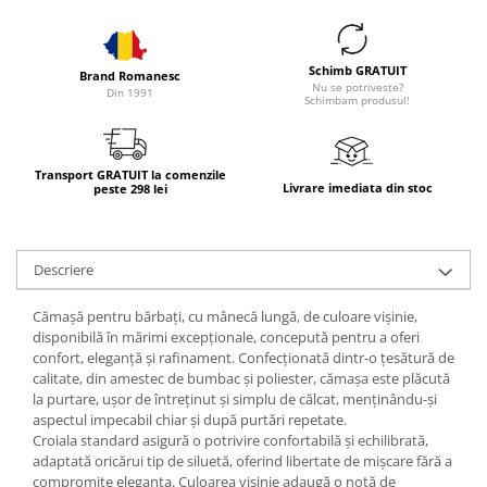
Schimb GRATUIT
Brand Romanesc
Nu se potriveste?
Din 1991
Schimbam produsul!
Transport GRATUIT la comenzile
Livrare imediata din stoc
peste 298 lei
Descriere
Cămașă pentru bărbați, cu mânecă lungă, de culoare vișinie,
disponibilă în mărimi excepționale, concepută pentru a oferi
confort, eleganță și rafinament. Confecționată dintr-o țesătură de
calitate, din amestec de bumbac și poliester, cămașa este plăcută
la purtare, ușor de întreținut și simplu de călcat, menținându-și
aspectul impecabil chiar și după purtări repetate.
Croiala standard asigură o potrivire confortabilă și echilibrată,
adaptată oricărui tip de siluetă, oferind libertate de mișcare fără a
compromite eleganța. Culoarea vișinie adaugă o notă de