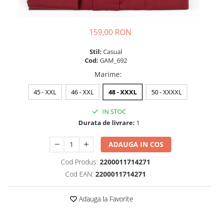
159,00 RON
Stil:
Casual
Cod:
GAM_692
Marime
:
45 - XXL
46 - XXL
48 - XXXL
50 - XXXXL
IN STOC
Durata de livrare:
1
ADAUGA IN COS
Cod Produs:
2200011714271
Cod EAN:
2200011714271
Adauga la Favorite