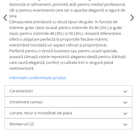
distincție și rafinament, potrivită atât pentru mediul profesional,
cât și pentru evenimente care cer o apariție elegantă și sigură de
sine.
Cămașa este prevăzută cu două tipuri de guler, în funcție de
mărime: guler clasic evazat pentru mărimile 45-46 (2XL) și guler
clasic pentru mărimile 48 (3XL) și 50 (4XL). Această diferențiere
oferă o adaptare perfectă la proporțiile fiecărei mărimi,
menținând totodată un aspect rafinat și proporționat.
Perfectă pentru o ținută business sau pentru ocazii speciale,
această cămașă vișinie reprezintă alegerea ideală pentru bărbații
care caută eleganță, confort și calitate într-o singură piesă
vestimentară.
Informatii conformitate produs
Caracteristici
Intretinere camasi
Livrare, retur si modalitati de plata
Review-uri
(2)