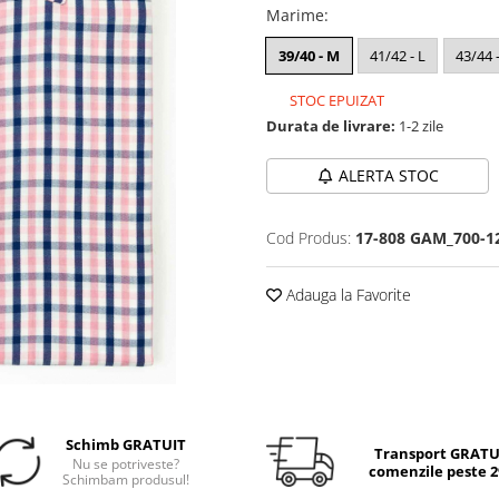
Marime
:
39/40 - M
41/42 - L
43/44 
STOC EPUIZAT
Durata de livrare:
1-2 zile
ALERTA STOC
Cod Produs:
17-808 GAM_700-1
Adauga la Favorite
Schimb GRATUIT
Transport GRATUI
Nu se potriveste?
comenzile peste 29
Schimbam produsul!