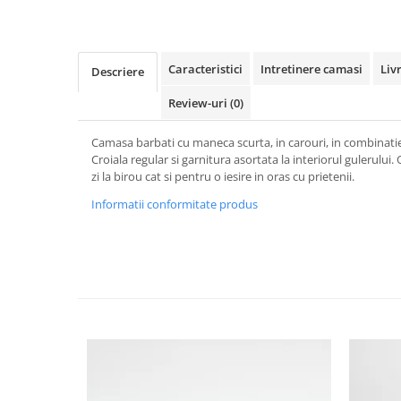
Caracteristici
Intretinere camasi
Liv
Descriere
Review-uri
(0)
Camasa barbati cu maneca scurta, in carouri, in combinatie 
Croiala regular si garnitura asortata la interiorul gulerului
zi la birou cat si pentru o iesire in oras cu prietenii.
Informatii conformitate produs