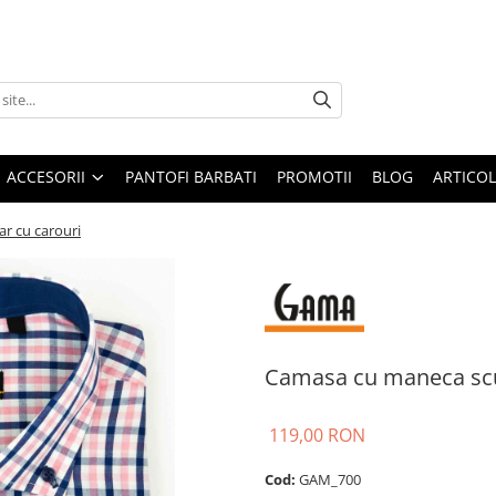
ACCESORII
PANTOFI BARBATI
PROMOTII
BLOG
ARTICOL
r cu carouri
Camasa cu maneca scur
119,00 RON
Cod:
GAM_700