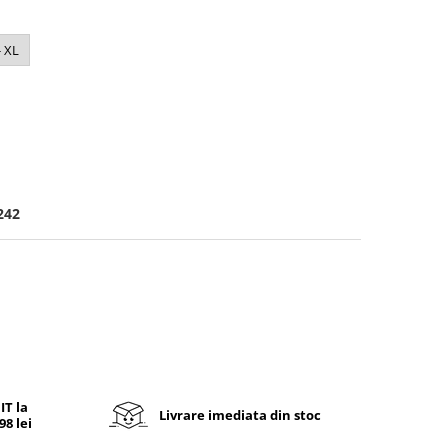
- XL
242
T la
Livrare imediata din stoc
8 lei