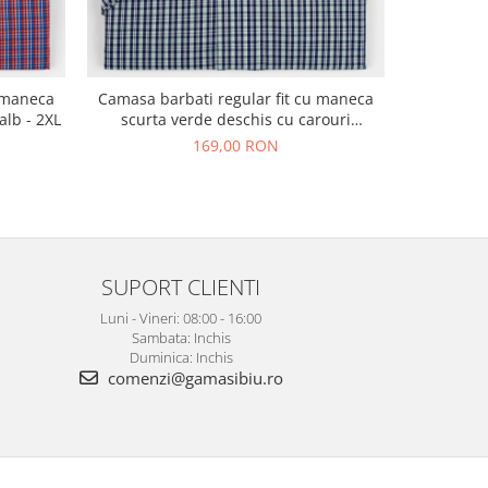
Camasa ba
u maneca
Camasa barbati regular fit cu maneca
scurta 
alb - 2XL
scurta verde deschis cu carouri
bleumarin si albe 2XL
169,00 RON
SUPORT CLIENTI
Luni - Vineri: 08:00 - 16:00
Sambata: Inchis
Duminica: Inchis
comenzi@gamasibiu.ro