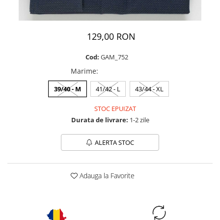
129,00 RON
Cod:
GAM_752
Marime
:
39/40 - M
41/42 - L
43/44 - XL
STOC EPUIZAT
Durata de livrare:
1-2 zile
ALERTA STOC
Adauga la Favorite