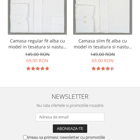
Camasa regular fit alba cu
Camasa slim fit alba cu
model in tesatura si nasturi
model in tesatura si nasturi
ascunsi
ascunsi
149,00 RON
149,00 RON
69,00 RON
69,00 RON
NEWSLETTER
Nu rata ofertele si promotiile noastre
Vreau sa primesc newsletter cu promotiile