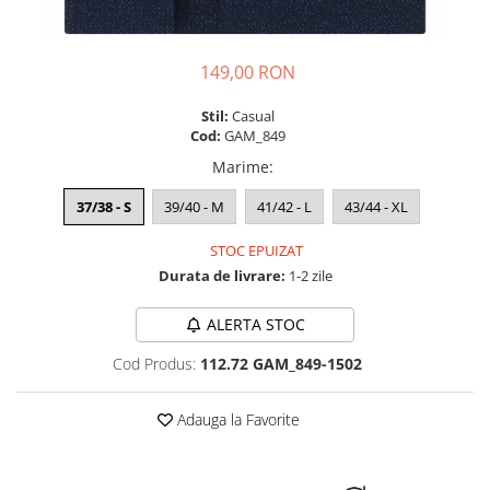
149,00 RON
Stil:
Casual
Cod:
GAM_849
Marime
:
37/38 - S
39/40 - M
41/42 - L
43/44 - XL
STOC EPUIZAT
Durata de livrare:
1-2 zile
ALERTA STOC
Cod Produs:
112.72 GAM_849-1502
Adauga la Favorite