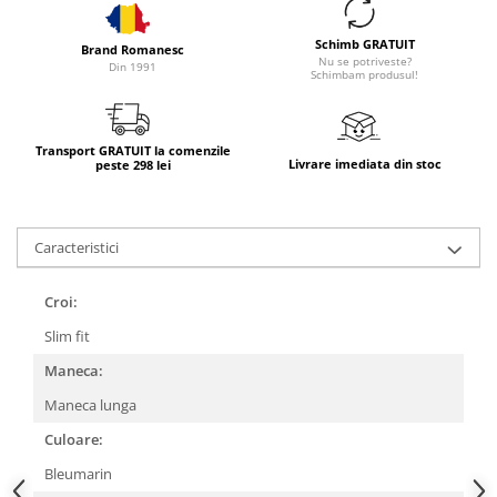
Schimb GRATUIT
Brand Romanesc
Nu se potriveste?
Din 1991
Schimbam produsul!
Transport GRATUIT la comenzile
Livrare imediata din stoc
peste 298 lei
Caracteristici
Croi:
Slim fit
Maneca:
Maneca lunga
Culoare:
Bleumarin