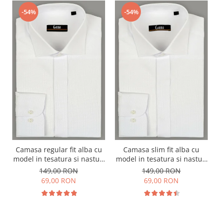
-54%
-54%
Camasa regular fit alba cu
Camasa slim fit alba cu
model in tesatura si nasturi
model in tesatura si nasturi
ascunsi
ascunsi
149,00 RON
149,00 RON
69,00 RON
69,00 RON