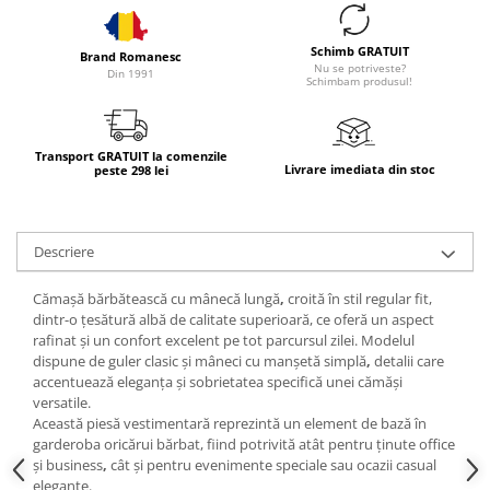
Schimb GRATUIT
Brand Romanesc
Nu se potriveste?
Din 1991
Schimbam produsul!
Transport GRATUIT la comenzile
Livrare imediata din stoc
peste 298 lei
Descriere
Cămașă bărbătească cu mânecă lungă
,
croită în
stil regular fit
,
dintr-o
țesătură albă de calitate superioară
, ce oferă un aspect
rafinat și un confort excelent pe tot parcursul zilei. Modelul
dispune de
guler clasic
și
mâneci cu manșetă simplă
,
detalii care
accentuează eleganța și sobrietatea specifică unei cămăși
versatile.
Această piesă vestimentară reprezintă un element de bază în
garderoba oricărui bărbat, fiind potrivită atât pentru
ținute office
și business
,
cât și pentru
evenimente speciale
sau
ocazii casual
elegante
.