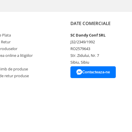
DATE COMERCIALE
 Plata
SC Dandy Conf SRL
e Retur
J32/2349/1992
Produselor
RO2579643
a online a litigiilor
Str. Zidului, Nr. 7
Sibiu, Sibiu
himb de produse
Contacteaza-ne
de retur produse