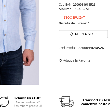
Cod EAN:
2200011614526
Marime
:
39/40 - M
STOC EPUIZAT
Durata de livrare:
1
ALERTA STOC
Cod Produs:
2200011614526
Adauga la Favorite
Schimb GRATUIT
Transport GRATUI
Nu se potriveste?
comenzile peste 29
Schimbam produsul!