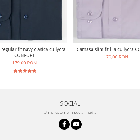
Camasa slim fit lila cu lycra
egular fit navy clasica cu lycra
CONFORT
179,00 RON
179,00 RON
SOCIAL
Urmareste-ne in social media