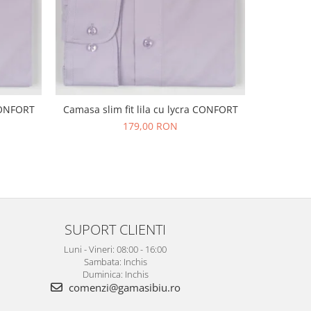
 CONFORT
Camasa slim fit lila cu lycra CONFORT
Camasa sl
179,00 RON
SUPORT CLIENTI
Luni - Vineri: 08:00 - 16:00
Sambata: Inchis
Duminica: Inchis
comenzi@gamasibiu.ro