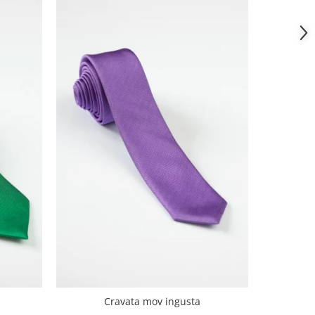
C
Cravata mov ingusta