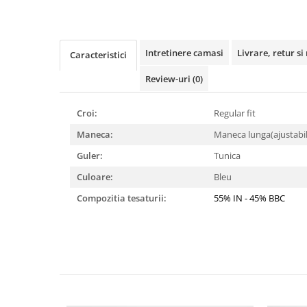
Intretinere camasi
Livrare, retur si
Caracteristici
Review-uri
(0)
Croi:
Regular fit
Maneca:
Maneca lunga(ajustabi
Guler:
Tunica
Culoare:
Bleu
Compozitia tesaturii:
55% IN - 45% BBC