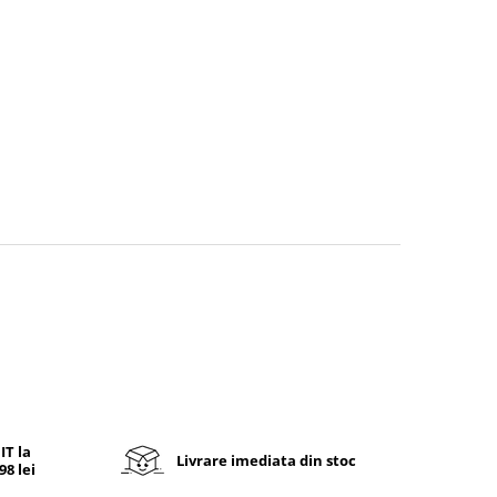
T la
Livrare imediata din stoc
8 lei