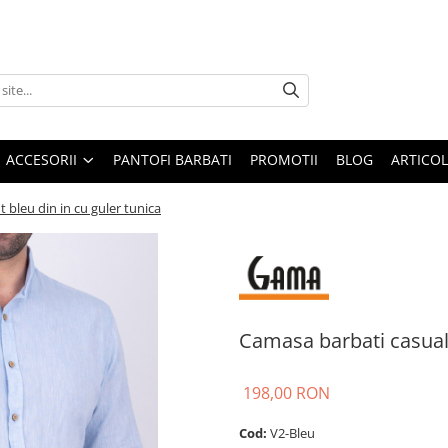
ACCESORII
PANTOFI BARBATI
PROMOTII
BLOG
ARTICOL
t bleu din in cu guler tunica
Camasa barbati casual r
198,00 RON
Cod:
V2-Bleu