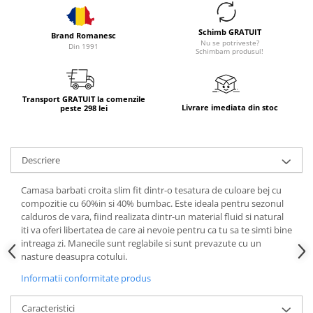
Schimb GRATUIT
Brand Romanesc
Nu se potriveste?
Din 1991
Schimbam produsul!
Transport GRATUIT la comenzile
Livrare imediata din stoc
peste 298 lei
Descriere
Camasa barbati croita slim fit dintr-o tesatura de culoare bej cu
compozitie cu 60%in si 40% bumbac. Este ideala pentru sezonul
calduros de vara, fiind realizata dintr-un material fluid si natural
iti va oferi libertatea de care ai nevoie pentru ca tu sa te simti bine
intreaga zi. Manecile sunt reglabile si sunt prevazute cu un
nasture deasupra cotului.
Informatii conformitate produs
Caracteristici