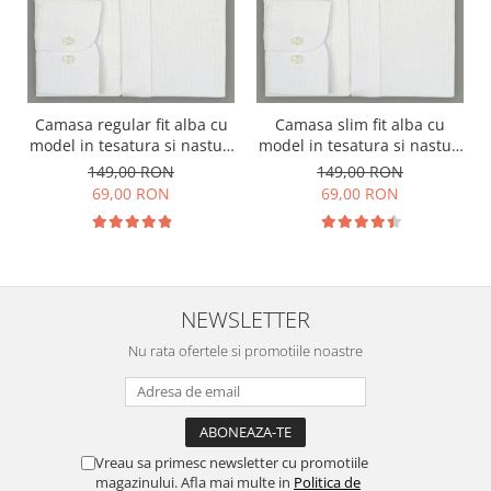
Camasa regular fit alba cu
Camasa slim fit alba cu
model in tesatura si nasturi
model in tesatura si nasturi
ascunsi
ascunsi
149,00 RON
149,00 RON
69,00 RON
69,00 RON
NEWSLETTER
Nu rata ofertele si promotiile noastre
Vreau sa primesc newsletter cu promotiile
magazinului. Afla mai multe in
Politica de