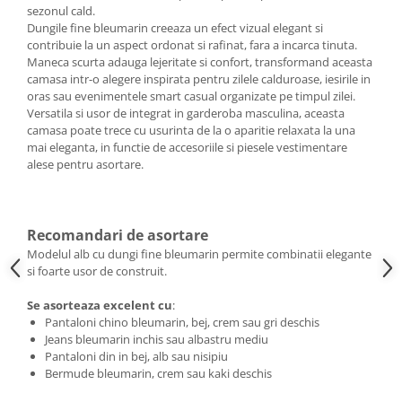
sezonul cald.
Dungile fine bleumarin creeaza un efect vizual elegant si
contribuie la un aspect ordonat si rafinat, fara a incarca tinuta.
Maneca scurta adauga lejeritate si confort, transformand aceasta
camasa intr-o alegere inspirata pentru zilele calduroase, iesirile in
oras sau evenimentele smart casual organizate pe timpul zilei.
Versatila si usor de integrat in garderoba masculina, aceasta
camasa poate trece cu usurinta de la o aparitie relaxata la una
mai eleganta, in functie de accesoriile si piesele vestimentare
alese pentru asortare.
Recomandari de asortare
Modelul alb cu dungi fine bleumarin permite combinatii elegante
si foarte usor de construit.
Se asorteaza excelent cu
:
Pantaloni chino bleumarin, bej, crem sau gri deschis
Jeans bleumarin inchis sau albastru mediu
Pantaloni din in bej, alb sau nisipiu
Bermude bleumarin, crem sau kaki deschis