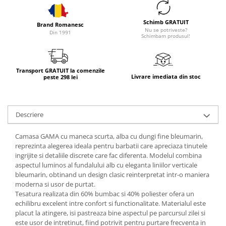
Schimb GRATUIT
Brand Romanesc
Nu se potriveste?
Din 1991
Schimbam produsul!
Transport GRATUIT la comenzile
Livrare imediata din stoc
peste 298 lei
Descriere
Camasa GAMA cu maneca scurta, alba cu dungi fine bleumarin,
reprezinta alegerea ideala pentru barbatii care apreciaza tinutele
ingrijite si detaliile discrete care fac diferenta. Modelul combina
aspectul luminos al fundalului alb cu eleganta liniilor verticale
bleumarin, obtinand un design clasic reinterpretat intr-o maniera
moderna si usor de purtat.
Tesatura realizata din 60% bumbac si 40% poliester ofera un
echilibru excelent intre confort si functionalitate. Materialul este
placut la atingere, isi pastreaza bine aspectul pe parcursul zilei si
este usor de intretinut, fiind potrivit pentru purtare frecventa in