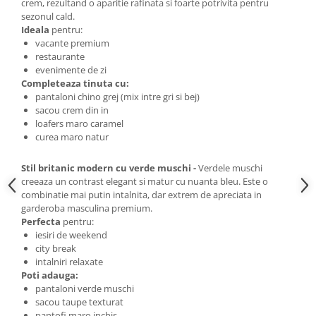
crem, rezultand o aparitie rafinata si foarte potrivita pentru
sezonul cald.
Ideala
pentru:
vacante premium
restaurante
evenimente de zi
Completeaza tinuta cu:
pantaloni chino grej (mix intre gri si bej)
sacou crem din in
loafers maro caramel
curea maro natur
Stil britanic modern cu verde muschi -
Verdele muschi
creeaza un contrast elegant si matur cu nuanta bleu. Este o
combinatie mai putin intalnita, dar extrem de apreciata in
garderoba masculina premium.
Perfecta
pentru:
iesiri de weekend
city break
intalniri relaxate
Poti adauga:
pantaloni verde muschi
sacou taupe texturat
pantofi maro inchis