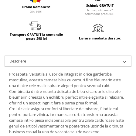
Schimb GRATUIT
Brand Romanesc
Nu se potriveste?
Din 1991
Schimbam produsul!
Transport GRATUIT la comenzile
Livrare imediata din stoc
peste 298 lei
Descriere
Proaspata, versatila si usor de integrat in orice garderoba
masculina, aceasta camasa bleu cu carouri fine bleumarin este
una dintre cele mai inspirate alegeri pentru sezonul cald.
Combinatia dintre nuanta delicata de bleu si carourile discrete
bleumarin creeaza un echilibru perfect intre eleganta si relaxare,
oferind un aspect ingrijit fara a parea prea formal.
Croiul clasic asigura confort si libertate de miscare, fiind ideal
pentru purtare zilnica, iar maneca scurta transforma aceasta
camasa intr-o piesa indispensabila pentru zilele calduroase. Este
genul de articol vestimentar care poate trece usor de la o tinuta
business casual la una de vacanta sau de weekend.