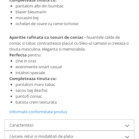
Completeaza tinuta cu:
pantaloni albi din bumbac
blazer bleumarin
mocasini bej
ochelari de soare cu rame tortoise
Aparitie rafinata cu tonuri de coniac -
Nuantele calde de
coniac si tabac contrasteaza placut cu bleu-ul camasii si creeaza o
tinuta masculina, eleganta si memorabila.
Perfecta
pentru:
cine in oras
evenimente smart casual
intalniri speciale
Completeaza tinuta cu:
pantaloni maro tabac
sacou bej deschis
pantofi coniac
batista crem texturata
Informatii conformitate produs
Caracteristici
Livrare, retur si modalitati de plata