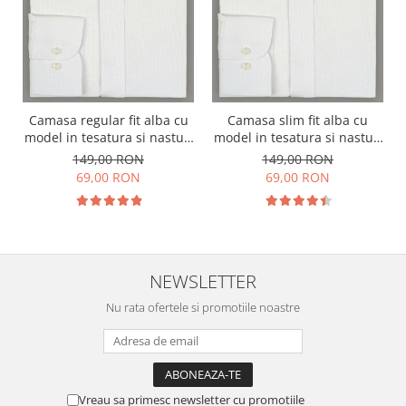
Camasa regular fit alba cu
Camasa slim fit alba cu
model in tesatura si nasturi
model in tesatura si nasturi
ascunsi
ascunsi
149,00 RON
149,00 RON
69,00 RON
69,00 RON
NEWSLETTER
Nu rata ofertele si promotiile noastre
Vreau sa primesc newsletter cu promotiile