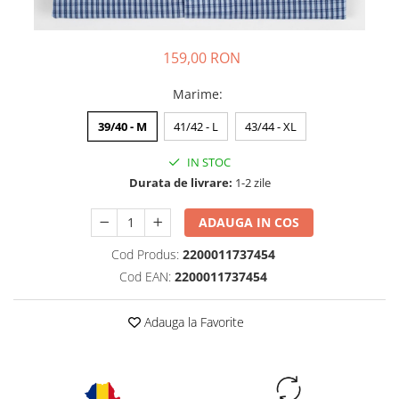
159,00 RON
Marime
:
39/40 - M
41/42 - L
43/44 - XL
IN STOC
Durata de livrare:
1-2 zile
ADAUGA IN COS
Cod Produs:
2200011737454
Cod EAN:
2200011737454
Adauga la Favorite