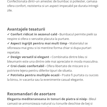
Confectionata dintr-un amestec de bumbac si poliester, camasa
ofera confort, rezistenta si un aspect impecabil pe durata intregii
zile.
Avantajele tesaturii
✔
Confort ridicat in sezonul cald -
Bumbacul permite pielii sa
respire si ofera o senzatie placuta la purtare.
✔
Aspect ingrijit pentru mai mult timp -
Materialul se
sifoneaza mai greu si isi mentine forma chiar si dupa purtari
repetate.
✔
Design versatil si elegant -
Combinatia dintre bleu si
bleumarin este una dintre cele mai apreciate in moda masculina.
✔
Croi clasic confortabil -
Ofera libertate de miscare si o
potrivire lejera pentru diferite tipuri de silueta.
✔
Potrivita pentru multiple ocazii -
Poate fi purtata cu succes
la birou, in vacanta sau la evenimente casual elegante.
Recomandari de asortare
Eleganta mediteraneana in tonuri de piatra si nisip -
Bleul
camasii se armonizeaza natural cu tonurile deschise de bej si