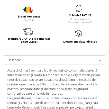
Schimb GRATUIT
Brand Romanesc
Nu se potriveste?
Din 1991
Schimbam produsul!
Transport GRATUIT la comenzile
Livrare imediata din stoc
peste 298 lei
Descriere
Această
cămașă pentru bărbați
reprezintă combinația perfectă
între
stilul clasic
și
confortul modern
, fiind o alegere ideală pentru
ținutele casual sau smart-casual. Realizată dintr-o
țesătură de
calitate superioară
, cu
60% bumbac
, oferă o
senzație plăcută la
purtare
,
respirabilitate și libertate de mișcare, asigurând
confortul de care ai nevoie în fiecare zi.
Designul elegant, în
carouri alb și bleumarin
, conferă un aspect
rafinat și versatil, ușor de asortat cu pantaloni chino, jeanși sau
bermude.
Croiala clasică
se așază impecabil pe corp, oferind o