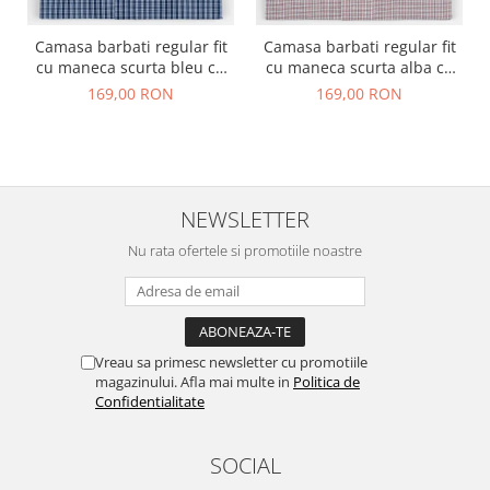
Camasa barbati regular fit
Camasa barbati regular fit
cu maneca scurta bleu cu
cu maneca scurta alba cu
carouri bleumarin 2XL
caro rosu si negru - 2XL
169,00 RON
169,00 RON
NEWSLETTER
Nu rata ofertele si promotiile noastre
Vreau sa primesc newsletter cu promotiile
magazinului. Afla mai multe in
Politica de
Confidentialitate
SOCIAL