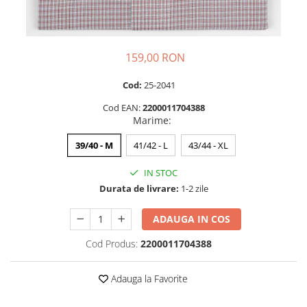
159,00 RON
Cod:
25-2041
Cod EAN:
2200011704388
Marime
:
39/40 - M
41/42 - L
43/44 - XL
IN STOC
Durata de livrare:
1-2 zile
ADAUGA IN COS
Cod Produs:
2200011704388
Adauga la Favorite