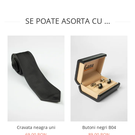
SE POATE ASORTA CU …
Cravata neagra uni
Butoni negri B04
69,00 RON
89,00 RON