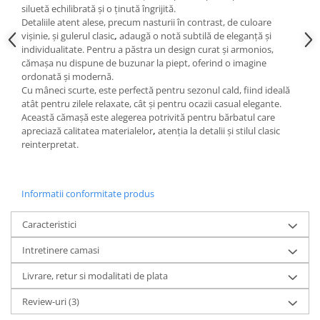
siluetă echilibrată și o ținută îngrijită.
Detaliile atent alese, precum
nasturii în contrast
, de culoare
vișinie
, și
gulerul
clasic
,
adaugă o notă subtilă de eleganță și
individualitate. Pentru a păstra un
design curat și armonios
,
cămașa
nu dispune de buzunar la piept
, oferind o imagine
ordonată și modernă.
Cu
mâneci scurte
, este perfectă pentru sezonul cald, fiind ideală
atât pentru zilele relaxate, cât și pentru ocazii casual elegante.
Această cămașă este alegerea potrivită pentru bărbatul care
apreciază
calitatea materialelor
,
atenția la detalii
și
stilul clasic
reinterpretat
.
Informatii conformitate produs
Caracteristici
Intretinere camasi
Livrare, retur si modalitati de plata
Review-uri
(3)