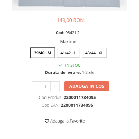
149,00 RON
Cod:
98421.2
Marime
:
39/40 - M
41/42 - L
43/44 - XL
IN STOC
Durata de livrare:
1-2 zile
ADAUGA IN COS
Cod Produs:
2200011734095
Cod EAN:
2200011734095
Adauga la Favorite