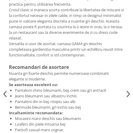
practica pentru utilizarea frecventa.
Croiul clasic si maneca scurta contribuie la libertatea de miscare si
la confortul necesar in zilele calde, in timp ce designul minimalist
pune in valoare eleganta discreta a nuantei gri deschis. Aceasta
camasa poate fi purtata cu usurinta la o iesire in oras, la o terasa,
la un restaurant sau la diverse evenimente de zi cu dress code
relaxat.
Versatila si usor de asortat, camasa GAMA gri deschis
completeaza garderoba masculina printr-un echilibru reusit intre
functionalitate, confort si stil contemporan.
Recomandari de asortare
Nuanta gri foarte deschis permite numeroase combinatii
elegante si moderne.
Se asorteaza excelent cu:
Pantaloni chino bleumarin, bej, crem sau gri antracit
Jeans bleumarin sau albastru inchis
Pantaloni din in bej, nisipiu sau alb
Bermude bleumarin, gri inchis sau bej
Incaltaminte recomandata:
Mocasini maro deschis sau bleumarin
Loafers din piele intoarsa bej
Pantofi casual maro cognac