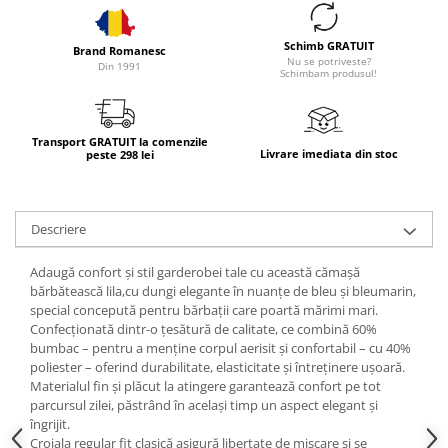
Schimb GRATUIT
Brand Romanesc
Nu se potriveste?
Din 1991
Schimbam produsul!
Transport GRATUIT la comenzile
Livrare imediata din stoc
peste 298 lei
Descriere
Adaugă confort și stil garderobei tale cu această cămașă
bărbătească lila,cu dungi elegante în nuanțe de bleu și bleumarin,
special concepută pentru bărbații care poartă mărimi mari.
Confecționată dintr-o țesătură de calitate, ce combină 60%
bumbac – pentru a menține corpul aerisit și confortabil – cu 40%
poliester – oferind durabilitate, elasticitate și întreținere ușoară.
Materialul fin și plăcut la atingere garantează confort pe tot
parcursul zilei, păstrând în același timp un aspect elegant și
îngrijit.
Croiala regular fit clasică asigură libertate de mișcare și se