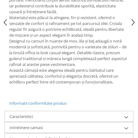
purtare
, menținând corpul aerisit datorită bumbacului natural,
iar poliesterul contribuie la
durabilitate sporită
,
elasticitate
ușoară
și
întreținere facilă
.
Materialul este
plăcut la atingere
,
fin și rezistent, oferind o
senzație de
confort și rafinament
pe tot parcursul zilei. Croiala
regular fit
asigură o
potrivire echilibrată
, ideală pentru libertate
de mișcare și un aspect elegant în același timp.
Designul cu
carouri în nuanțe de mov, lila și bej
adaugă o notă
modernă și sofisticată
, potrivită pentru o varietate de stiluri – de
la
ținută office
la
look casual elegant
. Detaliile clasice, precum
gulerul
traditional
si
mâneca lungă
completează perfect aspectul
rafinat al acestei piese vestimentare.
Această cămașă este alegerea ideală pentru bărbatul care
apreciază
calitatea, confortul și
eleganța discretă
, oferind un
echilibru perfect între
stil contemporan și funcționalitate
.
Informatii conformitate produs
Caracteristici
Intretinere camasi