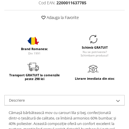
Cod EAN:
2200011637785
Adauga la Favorite
Schimb GRATUIT
Brand Romanesc
Nu se potriveste?
Din 1991
Schimbam produsul!
Transport GRATUIT la comenzile
Livrare imediata din stoc
peste 298 lei
Descriere
Cămașă bărbătească mov cu carouri lila și bej
, confecționată
dintr-o
țesătură de calitate
, ce îmbină armonios
60% bumbac
și
40% poliester
. Această compoziție oferă un
confort excelent la