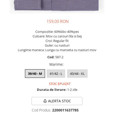
159,00 RON
Compozitie: 60%bbc-40%pes
Culoare: Mov cu carouri lila si bej
Croi: Regular fit
Guler: cu nasturi
Lungime maneca: Lunga cu manseta cu nasturi mov
Cod:
587-2
Marime
:
39/40 - M
41/42 - L
43/44 - XL
STOC EPUIZAT
Durata de livrare:
1-2 zile
ALERTA STOC
Cod Produs:
2200011637785