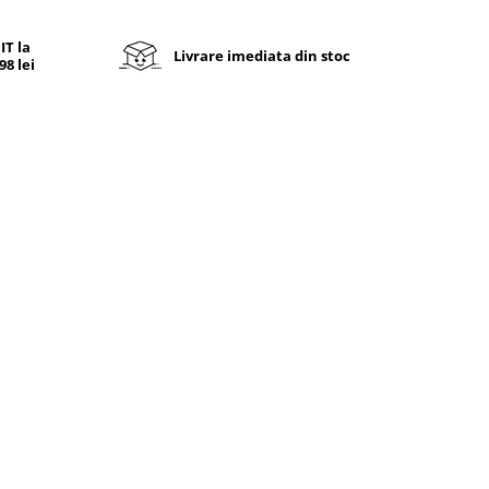
T la
Livrare imediata din stoc
8 lei