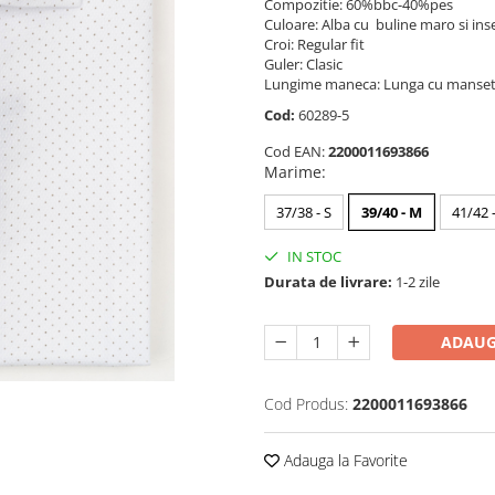
Compozitie: 60%bbc-40%pes
Culoare: Alba cu buline maro si inse
Croi: Regular fit
Guler: Clasic
Lungime maneca: Lunga cu manseta
Cod:
60289-5
Cod EAN:
2200011693866
Marime
:
37/38 - S
39/40 - M
41/42 -
IN STOC
Durata de livrare:
1-2 zile
ADAUG
Cod Produs:
2200011693866
Adauga la Favorite