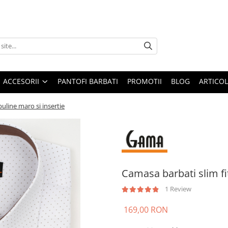
ACCESORII
PANTOFI BARBATI
PROMOTII
BLOG
ARTICOL
buline maro si insertie
Camasa barbati slim fit
1 Review
169,00 RON