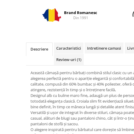
Brand Romanesc
Din 1991
Caracteristici
Intretinere camasi
Liv
Descriere
Review-uri
(1)
Această cămașă pentru bărbați combină stilul clasic cu un a
alegerea perfectă pentru o apariție elegantă și confortabilă
calitate
, compusă din
60% bumbac
și
40% poliester
, oferă
atingere
,
rezistență în timp
și o
întreținere facilă
.
Designul
alb
cu
buline maro fine
,
adaugă un plus de persona
totodată eleganța clasică. Croiala
slim fit
evidențiază siluet
bine definit, în timp ce
mâneca lungă
și
detaliile atent finis
Versatilă și ușor de integrat în diverse stiluri, cămașa poate
casual
, alături de
blugi sau pantaloni chino
, cât și într-o
țin
pantaloni de
stofă și sacou
.
O alegere inspirată pentru bărbatul care dorește să îmbin