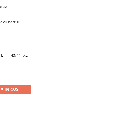
rtie
 cu nasturi
 L
43/44 - XL
A IN COS