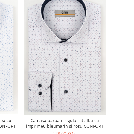
lba cu
Camasa barb
Camasa barbati regular fit alba cu
CONFORT
imprimeu 
imprimeu bleumarin si rosu CONFORT
179,00 RON