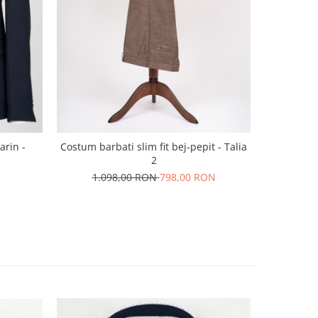
Sose
arin -
Costum barbati slim fit bej-pepit - Talia
2
1.098,00 RON
798,00 RON