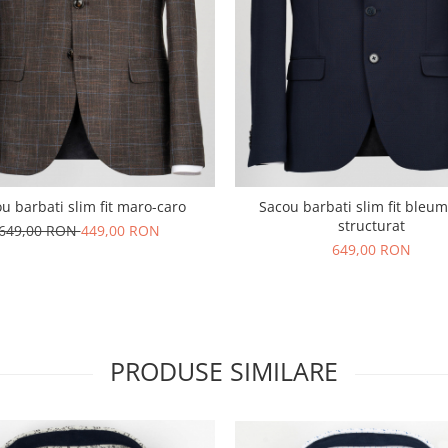
u barbati slim fit maro-caro
Sacou barbati slim fit bleum
structurat
649,00 RON
449,00 RON
649,00 RON
PRODUSE SIMILARE