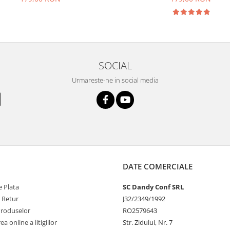
SOCIAL
Urmareste-ne in social media
DATE COMERCIALE
 Plata
SC Dandy Conf SRL
e Retur
J32/2349/1992
Produselor
RO2579643
a online a litigiilor
Str. Zidului, Nr. 7