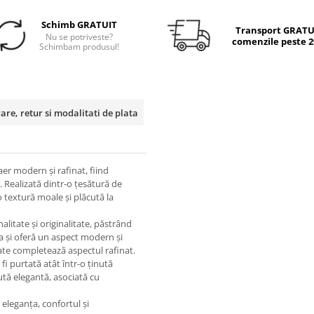
Schimb GRATUIT
Transport GRATUI
Nu se potriveste?
comenzile peste 29
Schimbam produsul!
rare, retur si modalitati de plata
er modern și rafinat, fiind
. Realizată dintr-o
țesătură de
 o
textură moale și plăcută la
litate și originalitate, păstrând
a și oferă un aspect modern și
ate
completează aspectul rafinat.
 fi purtată atât într-o
ținută
ută elegantă
, asociată cu
e
eleganța, confortul și