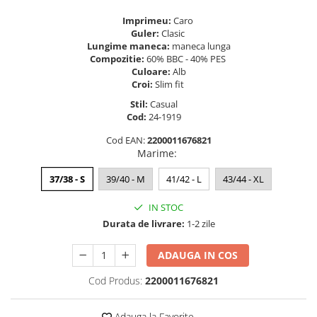
Imprimeu:
Caro
Guler:
Clasic
Lungime maneca:
maneca lunga
Compozitie:
60% BBC - 40% PES
Culoare:
Alb
Croi:
Slim fit
Stil:
Casual
Cod:
24-1919
Cod EAN:
2200011676821
Marime
:
37/38 - S
39/40 - M
41/42 - L
43/44 - XL
IN STOC
Durata de livrare:
1-2 zile
ADAUGA IN COS
Cod Produs:
2200011676821
Adauga la Favorite