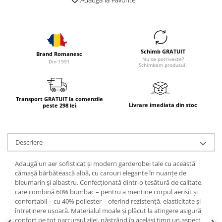
Schimb GRATUIT
Brand Romanesc
Nu se potriveste?
Din 1991
Schimbam produsul!
Transport GRATUIT la comenzile
Livrare imediata din stoc
peste 298 lei
Descriere
Adaugă un aer sofisticat și modern garderobei tale cu această
cămașă bărbătească albă, cu carouri elegante în nuanțe de
bleumarin și albastru. Confecționată dintr-o țesătură de calitate,
care combină 60% bumbac – pentru a menține corpul aerisit și
confortabil – cu 40% poliester – oferind rezistență, elasticitate și
întreținere ușoară. Materialul moale și plăcut la atingere asigură
confort pe tot parcursul zilei, păstrând în același timp un aspect