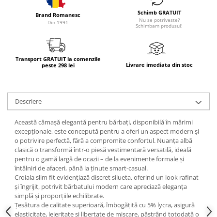
Schimb GRATUIT
Brand Romanesc
Nu se potriveste?
Din 1991
Schimbam produsul!
Transport GRATUIT la comenzile
Livrare imediata din stoc
peste 298 lei
Descriere
Această cămașă elegantă pentru bărbați, disponibilă în
mărimi
excepționale
, este concepută pentru a oferi un
aspect modern
și
o
potrivire perfectă
, fără a compromite confortul. Nuanța
albă
clasică
o transformă într-o piesă vestimentară versatilă, ideală
pentru o gamă largă de ocazii – de la evenimente formale și
întâlniri de afaceri, până la ținute smart-casual.
Croiala
slim fit
evidențiază discret silueta, oferind un look rafinat
și îngrijit, potrivit bărbatului modern care apreciază eleganța
simplă și proporțiile echilibrate.
Țesătura de
calitate superioară
, îmbogățită cu
5% lycra
, asigură
elasticitate
,
lejeritate
și
libertate de mișcare
, păstrând totodată o