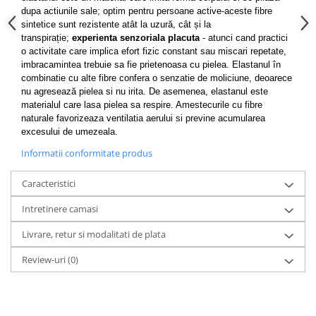
dupa actiunile sale; optim pentru persoane active-aceste fibre
sintetice sunt rezistente atât la uzură, cât și la
transpirație;
experienta senzoriala placuta
- atunci cand practici
o activitate care implica efort fizic constant sau miscari repetate,
imbracamintea trebuie sa fie prietenoasa cu pielea. Elastanul în
combinatie cu alte fibre confera o senzatie de moliciune, deoarece
nu agresează pielea si nu irita. De asemenea, elastanul este
materialul care lasa pielea sa respire. Amestecurile cu fibre
naturale favorizeaza ventilatia aerului si previne acumularea
excesului de umezeala.
Informatii conformitate produs
Caracteristici
Intretinere camasi
Livrare, retur si modalitati de plata
Review-uri
(0)