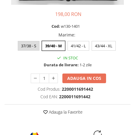
198,00 RON
Cod:
w130-1401
Marime
:
37/38 - S
39/40 - M
41/42 - L
43/44 - XL
IN STOC
Durata de livrare:
1-2 zile
ADAUGA IN COS
Cod Produs:
2200011691442
Cod EAN:
2200011691442
Adauga la Favorite