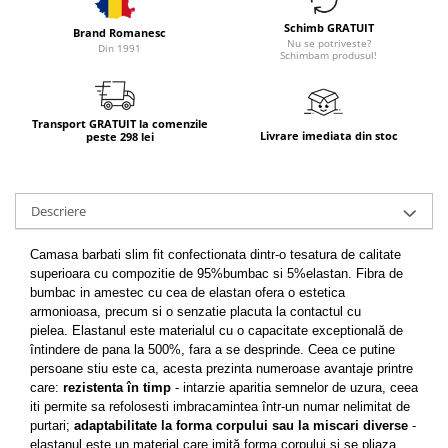
Schimb GRATUIT
Brand Romanesc
Nu se potriveste?
Din 1991
Schimbam produsul!
Transport GRATUIT la comenzile
Livrare imediata din stoc
peste 298 lei
Descriere
Camasa barbati slim fit confectionata dintr-o tesatura de calitate
superioara cu compozitie de 95%bumbac si 5%elastan. Fibra de
bumbac in amestec cu cea de elastan ofera o estetica
armonioasa, precum si o senzatie placuta la contactul cu
pielea.
Elastanul este materialul cu o capacitate exceptională de
întindere de pana la 500%, fara a se desprinde. Ceea ce putine
persoane stiu este ca, acesta prezinta numeroase avantaje printre
care:
r
ezistenta în timp
- intarzie aparitia semnelor de uzura, ceea
iti permite sa refolosesti imbracamintea într-un numar nelimitat de
purtari;
a
daptabilitate la forma corpului sau la miscari diverse
-
e
lastanul este un material care imită forma corpului si se pliaza