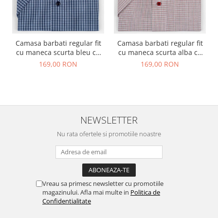
Camasa barbati regular fit
Camasa barbati regular fit
cu maneca scurta bleu cu
cu maneca scurta alba cu
carouri bleumarin 2XL
caro rosu si negru - 2XL
169,00 RON
169,00 RON
NEWSLETTER
Nu rata ofertele si promotiile noastre
Vreau sa primesc newsletter cu promotiile
magazinului. Afla mai multe in
Politica de
Confidentialitate