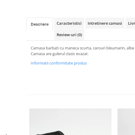
Caracteristici
Intretinere camasi
Liv
Descriere
Review-uri
(0)
Camasa barbati cu maneca scurta, carouri bleumarin, albe si
Camasa are gulerul clasic evazat.
Informatii conformitate produs