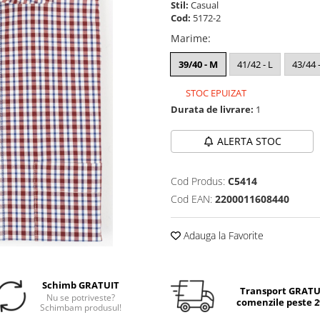
Stil:
Casual
Cod:
5172-2
Marime
:
39/40 - M
41/42 - L
43/44 
STOC EPUIZAT
Durata de livrare:
1
ALERTA STOC
Cod Produs:
C5414
Cod EAN:
2200011608440
Adauga la Favorite
Schimb GRATUIT
Transport GRATUI
Nu se potriveste?
comenzile peste 29
Schimbam produsul!