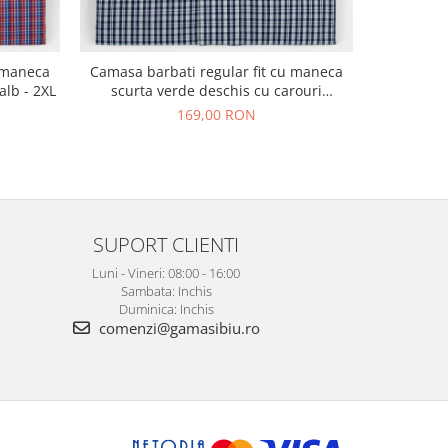
Camasa ba
u maneca
Camasa barbati regular fit cu maneca
scurta 
alb - 2XL
scurta verde deschis cu carouri
bleumarin si albe 2XL
169,00 RON
SUPORT CLIENTI
Luni - Vineri: 08:00 - 16:00
Sambata: Inchis
Duminica: Inchis
comenzi@gamasibiu.ro