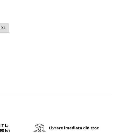
- XL
T la
Livrare imediata din stoc
8 lei