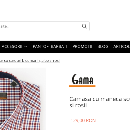
ACCESORII
PANTOFI BARBATI
PROMOTII
BLOG
ARTICOL
 cu carouri bleumarin, albe si rosii
Camasa cu maneca scur
si rosii
129,00 RON