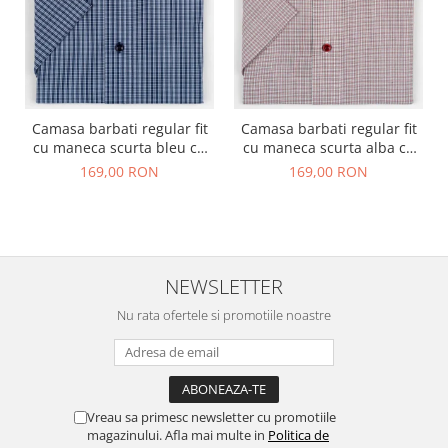
Camasa barbati regular fit
Camasa barbati regular fit
cu maneca scurta bleu cu
cu maneca scurta alba cu
carouri bleumarin 2XL
caro rosu si negru - 2XL
169,00 RON
169,00 RON
NEWSLETTER
Nu rata ofertele si promotiile noastre
Vreau sa primesc newsletter cu promotiile
magazinului. Afla mai multe in
Politica de