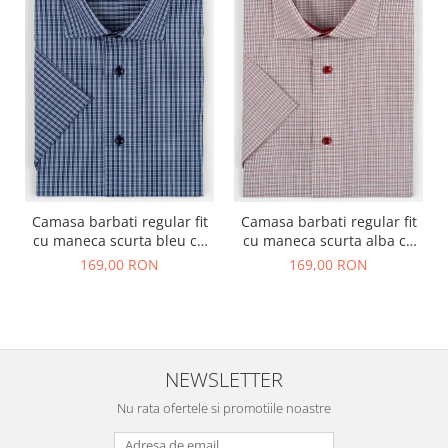
Camasa barbati regular fit
Camasa barbati regular fit
cu maneca scurta bleu cu
cu maneca scurta alba cu
carouri bleumarin 2XL
caro rosu si negru - 2XL
169,00 RON
169,00 RON
NEWSLETTER
Nu rata ofertele si promotiile noastre