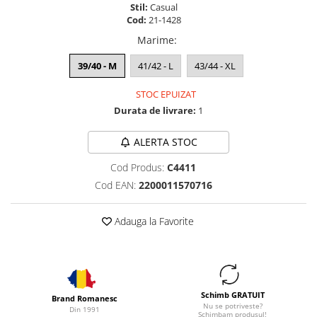
Stil:
Casual
Cod:
21-1428
Marime
:
39/40 - M
41/42 - L
43/44 - XL
STOC EPUIZAT
Durata de livrare:
1
ALERTA STOC
Cod Produs:
C4411
Cod EAN:
2200011570716
Adauga la Favorite
Schimb GRATUIT
Brand Romanesc
Nu se potriveste?
Din 1991
Schimbam produsul!