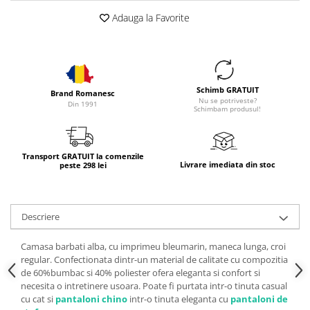
Adauga la Favorite
Schimb GRATUIT
Brand Romanesc
Nu se potriveste?
Din 1991
Schimbam produsul!
Transport GRATUIT la comenzile
Livrare imediata din stoc
peste 298 lei
Descriere
Camasa barbati alba, cu imprimeu bleumarin, maneca lunga, croi
regular. Confectionata dintr-un material de calitate cu compozitia
de 60%bumbac si 40% poliester ofera eleganta si confort si
necesita o intretinere usoara. Poate fi purtata intr-o tinuta casual
cu cat si
pantaloni chino
intr-o tinuta eleganta cu
pantaloni de