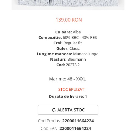
139,00 RON
Culoare:
Alba
Compozitie:
60% BBC - 40% PES
Croi:
Regular fit
Guler:
Clasic
Lungime maneca:
Maneca lunga
Nasturi:
Bleumarin
Cod:
20273.2
Marime
:
48 - XXXL
STOC EPUIZAT
Durata de livrare:
1
ALERTA STOC
Cod Produs:
2200011664224
Cod EAN:
2200011664224