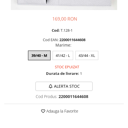
169,00 RON
Cod:
T.128-1
Cod EAN:
2200011644608
Marime
:
39/40 - M
41/42 - L
43/44 - XL
STOC EPUIZAT
Durata de livrare:
1
ALERTA STOC
Cod Produs:
2200011644608
Adauga la Favorite