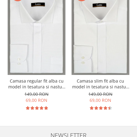
Camasa regular fit alba cu
Camasa slim fit alba cu
model in tesatura si nasturi
model in tesatura si nasturi
ascunsi
ascunsi
149,00 RON
149,00 RON
69,00 RON
69,00 RON
NEWSLETTER