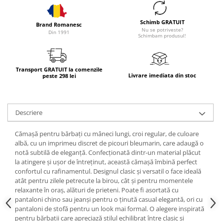
Schimb GRATUIT
Brand Romanesc
Nu se potriveste?
Din 1991
Schimbam produsul!
Transport GRATUIT la comenzile
Livrare imediata din stoc
peste 298 lei
Descriere
Cămașă pentru bărbați cu mâneci lungi, croi regular, de culoare
albă, cu un imprimeu discret de picouri bleumarin, care adaugă o
notă subtilă de eleganță. Confecționată dintr-un material plăcut
la atingere și ușor de întreținut, această cămașă îmbină perfect
confortul cu rafinamentul. Designul clasic și versatil o face ideală
atât pentru zilele petrecute la birou, cât și pentru momentele
relaxante în oraș, alături de prieteni. Poate fi asortată cu
pantaloni chino sau jeanși pentru o ținută casual elegantă, ori cu
pantaloni de stofă pentru un look mai formal. O alegere inspirată
pentru bărbații care apreciază stilul echilibrat între clasic și