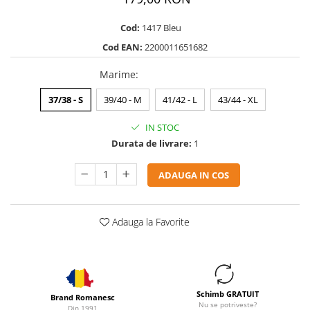
Cod:
1417 Bleu
Cod EAN:
2200011651682
Marime
:
37/38 - S
39/40 - M
41/42 - L
43/44 - XL
IN STOC
Durata de livrare:
1
ADAUGA IN COS
Adauga la Favorite
Schimb GRATUIT
Brand Romanesc
Nu se potriveste?
Din 1991