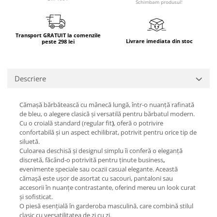
Schimbam produsul!
Transport GRATUIT la comenzile
Livrare imediata din stoc
peste 298 lei
Descriere
Cămașă bărbătească cu mânecă lungă
, într-o
nuanță rafinată
de bleu
, o alegere clasică și versatilă pentru bărbatul modern.
Cu o
croială standard (regular fit
)
, oferă o potrivire
confortabilă și un aspect echilibrat, potrivit pentru orice tip de
siluetă.
Culoarea deschisă și designul simplu îi conferă o eleganță
discretă, făcând-o potrivită pentru
ținute business
,
evenimente speciale
sau
ocazii casual elegante
. Această
cămașă este ușor de asortat cu sacouri, pantaloni sau
accesorii în nuanțe contrastante, oferind mereu un
look
curat
și sofisticat
.
O piesă esențială în garderoba masculină, care combină
stilul
clasic
cu
versatilitatea de zi cu
zi
.