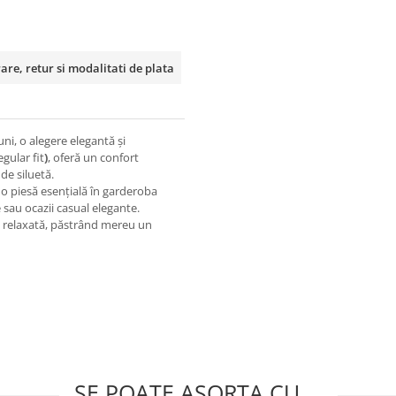
rare, retur si modalitati de plata
uni
, o alegere elegantă și
egular fit
)
, oferă un confort
 de siluetă.
 o piesă esențială în garderoba
e
sau
ocazii casual elegante
.
ută relaxată, păstrând mereu un
SE POATE ASORTA CU …