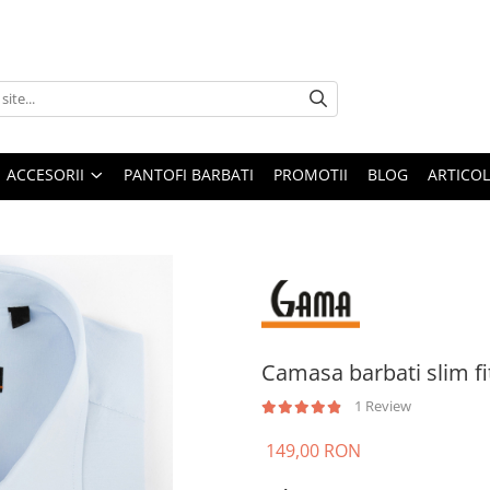
ACCESORII
PANTOFI BARBATI
PROMOTII
BLOG
ARTICOL
Camasa barbati slim fi
1 Review
149,00 RON