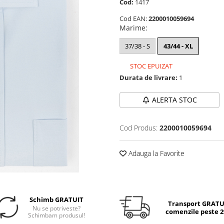
Cod:
1417
Cod EAN:
2200010059694
Marime
:
37/38 - S
43/44 - XL
STOC EPUIZAT
Durata de livrare:
1
ALERTA STOC
Cod Produs:
2200010059694
Adauga la Favorite
Schimb GRATUIT
Transport GRATUI
Nu se potriveste?
comenzile peste 29
Schimbam produsul!