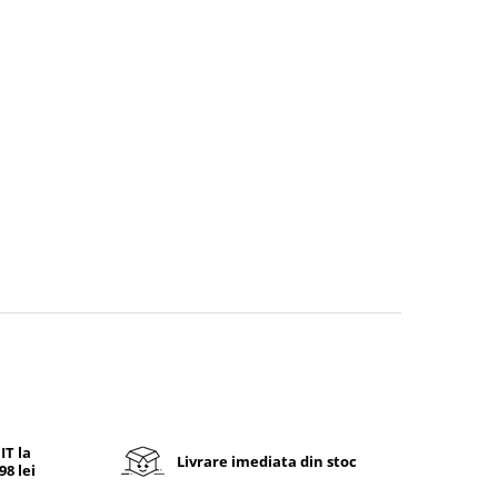
T la
Livrare imediata din stoc
8 lei