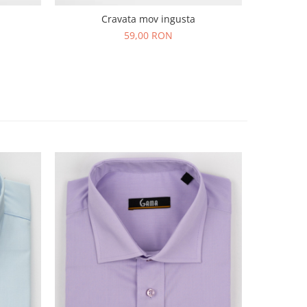
C
Cravata mov ingusta
59,00 RON