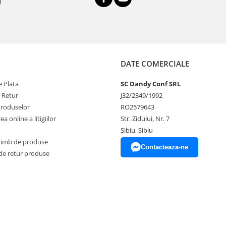
DATE COMERCIALE
 Plata
SC Dandy Conf SRL
e Retur
J32/2349/1992
Produselor
RO2579643
a online a litigiilor
Str. Zidului, Nr. 7
Sibiu, Sibiu
himb de produse
Contacteaza-ne
de retur produse