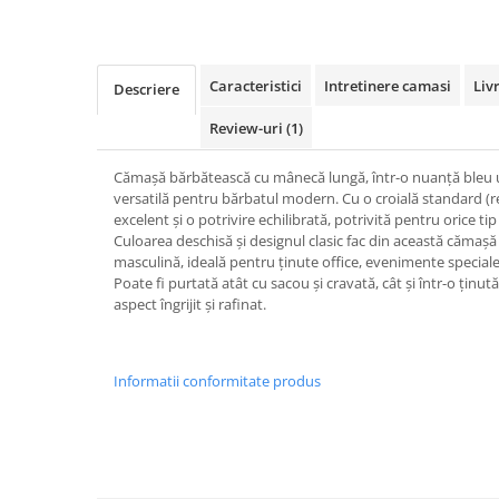
Caracteristici
Intretinere camasi
Liv
Descriere
Review-uri
(1)
Cămașă bărbătească cu mânecă lungă
, într-o
nuanță bleu 
versatilă pentru bărbatul modern. Cu o
croială standard (r
excelent și o potrivire echilibrată, potrivită pentru orice tip
Culoarea deschisă și designul clasic fac din această cămașă
masculină, ideală pentru
ținute office
,
evenimente special
Poate fi purtată atât cu sacou și cravată, cât și într-o țin
aspect îngrijit și rafinat.
Informatii conformitate produs