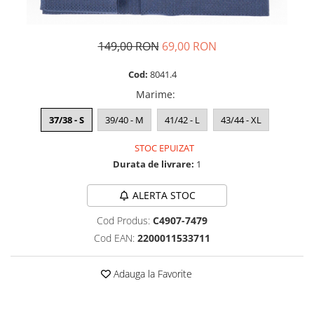
149,00 RON
69,00 RON
Cod:
8041.4
Marime
:
37/38 - S
39/40 - M
41/42 - L
43/44 - XL
STOC EPUIZAT
Durata de livrare:
1
ALERTA STOC
Cod Produs:
C4907-7479
Cod EAN:
2200011533711
Adauga la Favorite