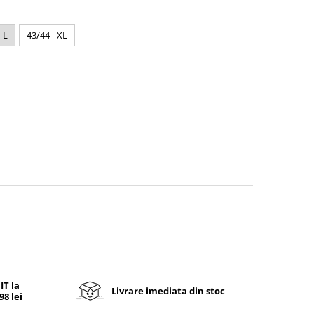
 L
43/44 - XL
T la
Livrare imediata din stoc
8 lei