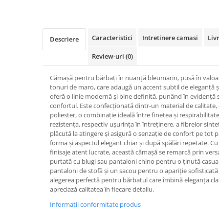
Caracteristici
Intretinere camasi
Liv
Descriere
Review-uri
(0)
Cămașă pentru bărbați în nuanță bleumarin, pusă în valoa
tonuri de maro, care adaugă un accent subtil de eleganță și o
oferă o linie modernă și bine definită, punând în evidență 
confortul. Este confecționată dintr-un material de calita
poliester, o combinație ideală între finețea și respirabilita
rezistența, respectiv ușurința în întreținere, a fibrelor sint
plăcută la atingere și asigură o senzație de confort pe tot 
forma și aspectul elegant chiar și după spălări repetate. Cu
finisaje atent lucrate, această cămașă se remarcă prin versa
purtată cu blugi sau pantaloni chino pentru o ținută casual 
pantaloni de stofă și un sacou pentru o apariție sofisticată 
alegerea perfectă pentru bărbatul care îmbină eleganța cla
apreciază calitatea în fiecare detaliu.
Informatii conformitate produs