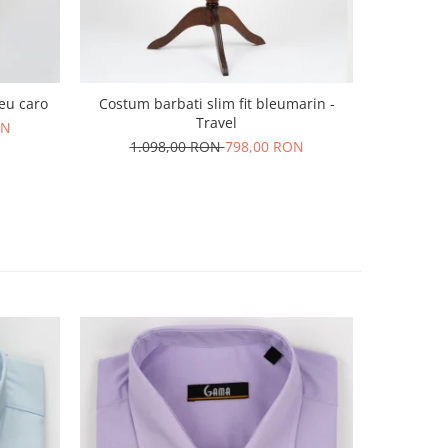
leu caro
Costum barbati slim fit bleumarin -
Costum bar
Travel
cu dou
ON
1.098,00 RON
798,00 RON