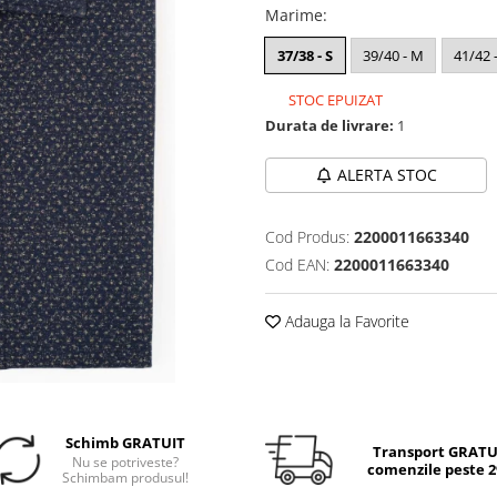
Marime
:
37/38 - S
39/40 - M
41/42 -
STOC EPUIZAT
Durata de livrare:
1
ALERTA STOC
Cod Produs:
2200011663340
Cod EAN:
2200011663340
Adauga la Favorite
Schimb GRATUIT
Transport GRATUI
Nu se potriveste?
comenzile peste 29
Schimbam produsul!