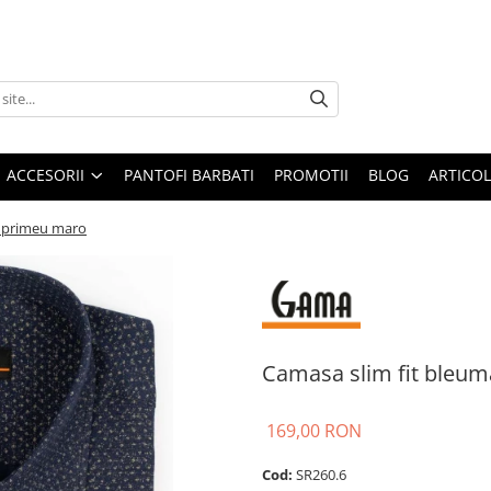
ACCESORII
PANTOFI BARBATI
PROMOTII
BLOG
ARTICOL
imprimeu maro
Camasa slim fit bleu
169,00 RON
Cod:
SR260.6