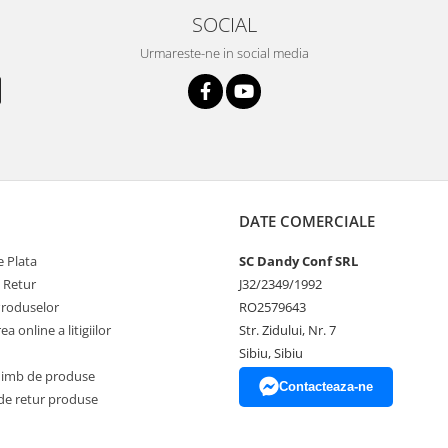
SOCIAL
Urmareste-ne in social media
DATE COMERCIALE
 Plata
SC Dandy Conf SRL
e Retur
J32/2349/1992
Produselor
RO2579643
a online a litigiilor
Str. Zidului, Nr. 7
Sibiu, Sibiu
himb de produse
Contacteaza-ne
de retur produse