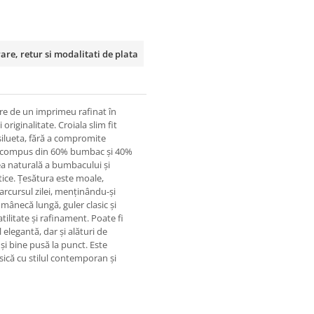
rare, retur si modalitati de plata
re de un imprimeu rafinat în
riginalitate. Croiala slim fit
silueta, fără a compromite
te, compus din 60% bumbac și 40%
tea naturală a bumbacului și
etice. Țesătura este moale,
parcursul zilei, menținându-și
 mânecă lungă, guler clasic și
tilitate și rafinament. Poate fi
elegantă, dar și alături de
și bine pusă la punct. Este
sică cu stilul contemporan și