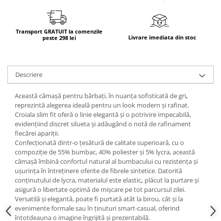
Transport GRATUIT la comenzile
Livrare imediata din stoc
peste 298 lei
Descriere
Această cămașă pentru bărbați, în nuanța sofisticată de
gri
,
reprezintă alegerea ideală pentru un look modern și rafinat.
Croiala
slim fit
oferă o linie elegantă și o potrivire impecabilă,
evidențiind discret silueta și adăugând o notă de rafinament
fiecărei apariții.
Confecționată dintr-o
țesătură de calitate superioară
, cu o
compoziție de
55% bumbac
,
40%
poliester
și
5% lycra
, această
cămașă îmbină
confortul natural al bumbacului
cu
rezistența și
ușurința în întreținere
oferite de fibrele sintetice. Datorită
conținutului de lycra, materialul este
elastic
,
plăcut la purtare
și
asigură o
libertate optimă de mișcare
pe tot parcursul zilei.
Versatilă și elegantă, poate fi purtată atât la
birou
, cât și la
evenimente formale
sau în
ținuturi smart-casual
, oferind
întotdeauna o
imagine îngrijită și prezentabilă
.