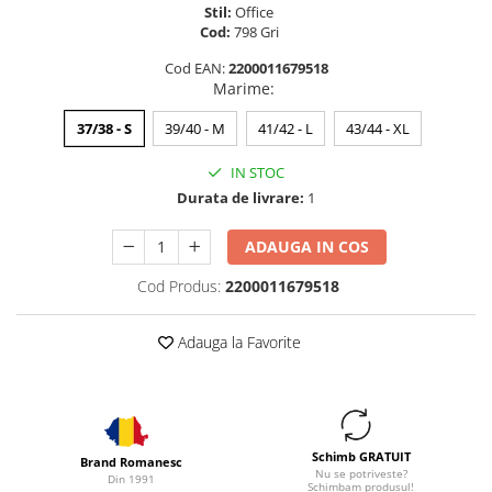
Stil:
Office
Cod:
798 Gri
Cod EAN:
2200011679518
Marime
:
37/38 - S
39/40 - M
41/42 - L
43/44 - XL
IN STOC
Durata de livrare:
1
ADAUGA IN COS
Cod Produs:
2200011679518
Adauga la Favorite
Schimb GRATUIT
Brand Romanesc
Nu se potriveste?
Din 1991
Schimbam produsul!