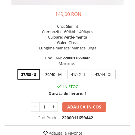
149,00 RON
Croi: Slim fit
Compozitie: 60%bbc 40%pes
Culoare: Verde-menta
Guler: Clasic
Lungime maneca: Maneca lunga
Cod EAN:
2200011659442
Marime
:
37/38 - S
39/40 - M
41/42 - L
43/44 - XL
IN STOC
Durata de livrare:
1
ADAUGA IN COS
Cod Produs:
2200011659442
Adauga la Favorite