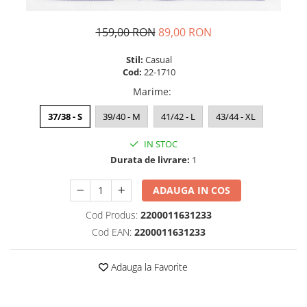
159,00 RON
89,00 RON
Stil:
Casual
Cod:
22-1710
Marime
:
37/38 - S
39/40 - M
41/42 - L
43/44 - XL
IN STOC
Durata de livrare:
1
ADAUGA IN COS
Cod Produs:
2200011631233
Cod EAN:
2200011631233
Adauga la Favorite