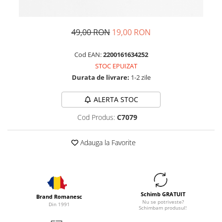
49,00 RON
19,00 RON
Cod EAN:
2200161634252
STOC EPUIZAT
Durata de livrare:
1-2 zile
ALERTA STOC
Cod Produs:
C7079
Adauga la Favorite
Schimb GRATUIT
Brand Romanesc
Nu se potriveste?
Din 1991
Schimbam produsul!