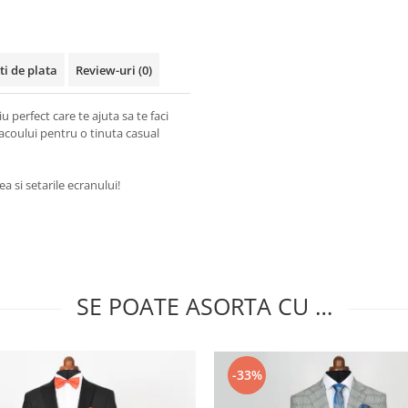
ti de plata
Review-uri
(0)
 perfect care te ajuta sa te faci
acoului pentru o tinuta casual
a si setarile ecranului!
SE POATE ASORTA CU …
-33%