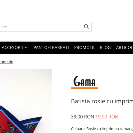
ACCESORII
PANTOFI BARBATI
PROMOTII
BLOG
ARTICOL
leumarin
Batista rosie cu impri
39,00 RON
19,00 RON
Culoare: Rosie cu imprimeu si marg