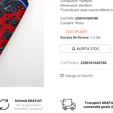
Compozitie: 100%pes
Dimensiuni: 26x26cm
*Culorile pot avea nuante diferite in
Cod EAN:
2200161643186
Culoare
:
Rosu
STOC EPUIZAT
Durata de livrare:
1-2 zile
ALERTA STOC
Cod Produs:
2200161643186
Adauga la Favorite
Schimb GRATUIT
Transport GRATUI
Nu se potriveste?
comenzile peste 29
Schimbam produsul!