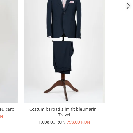
leu caro
Costum barbati slim fit bleumarin -
Costum bar
Travel
cu dou
ON
1.098,00 RON
798,00 RON