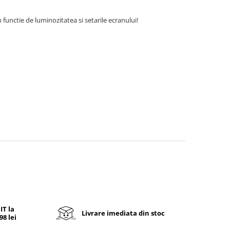
 functie de luminozitatea si setarile ecranului!
T la
Livrare imediata din stoc
8 lei