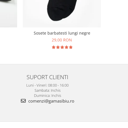
Cravata ma
Sosete barbatesti lungi negre
imprim
29,00 RON
1
SUPORT CLIENTI
Luni - Vineri: 08:00 - 16:00
Sambata: Inchis
Duminica: Inchis
comenzi@gamasibiu.ro