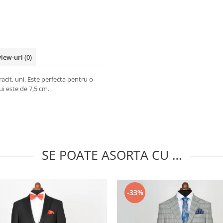
view-uri
(0)
acit, uni. Este perfecta pentru o
ui este de 7,5 cm.
SE POATE ASORTA CU …
-33%