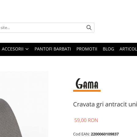
ACCESORII
PANTOFI BARBATI
PROMOTII
BLOG
ARTICOL
Cravata gri antracit un
59,00 RON
Cod EAN:
2200060109837