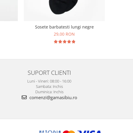
Cravata ma
Sosete barbatesti lungi negre
imprim
29,00 RON
1
SUPORT CLIENTI
Luni - Vineri: 08:00 - 16:00
Sambata: Inchis
Duminica: Inchis
comenzi@gamasibiu.ro