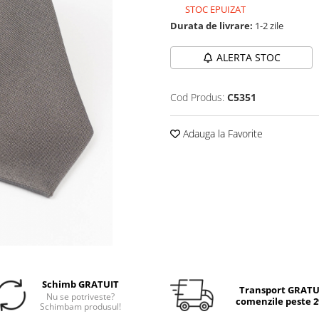
STOC EPUIZAT
Durata de livrare:
1-2 zile
ALERTA STOC
Cod Produs:
C5351
Adauga la Favorite
Schimb GRATUIT
Transport GRATUI
Nu se potriveste?
comenzile peste 29
Schimbam produsul!