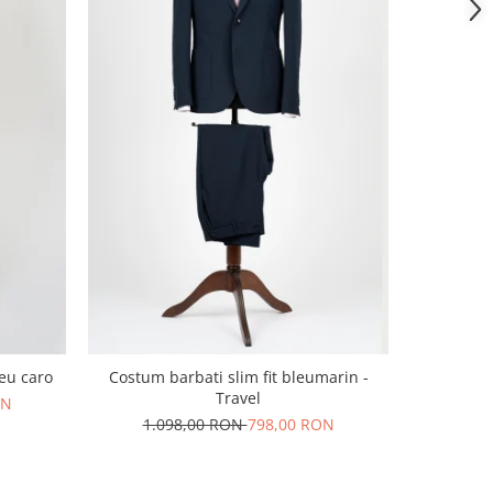
leu caro
Costum barbati slim fit bleumarin -
Costum bar
Travel
cu dou
ON
1.098,00 RON
798,00 RON