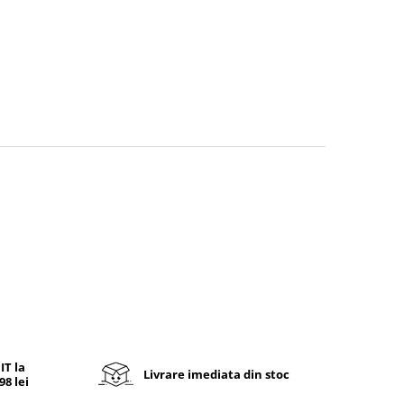
T la
Livrare imediata din stoc
8 lei