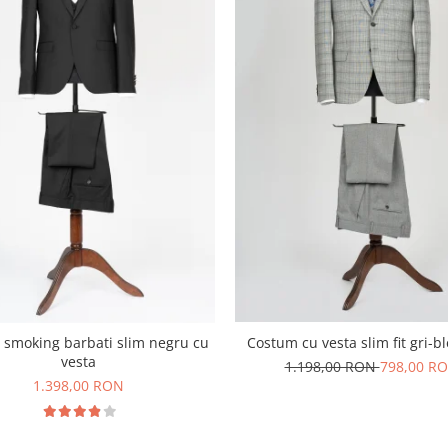
Costum cu vesta slim fit gri-b
smoking barbati slim negru cu
vesta
1.198,00 RON
798,00 R
1.398,00 RON