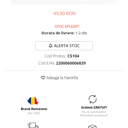
49,00 RON
STOC EPUIZAT
Durata de livrare:
1-2 zile
ALERTA STOC
Cod Produs:
C5104
Cod EAN:
2200060006839
Adauga la Favorite
Schimb GRATUIT
Brand Romanesc
Nu se potriveste?
Din 1991
Schimbam produsul!