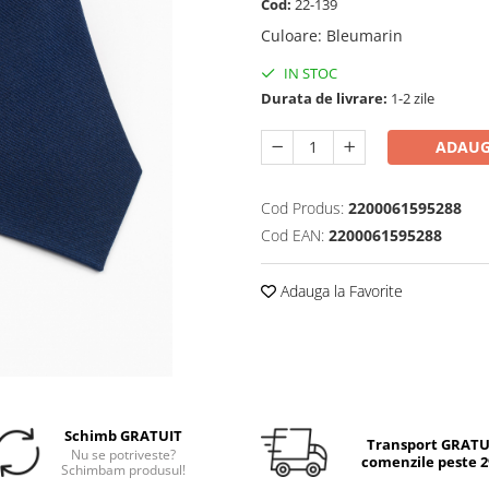
Cod:
22-139
Culoare
:
Bleumarin
IN STOC
Durata de livrare:
1-2 zile
ADAUG
Cod Produs:
2200061595288
Cod EAN:
2200061595288
Adauga la Favorite
Schimb GRATUIT
Transport GRATUI
Nu se potriveste?
comenzile peste 29
Schimbam produsul!