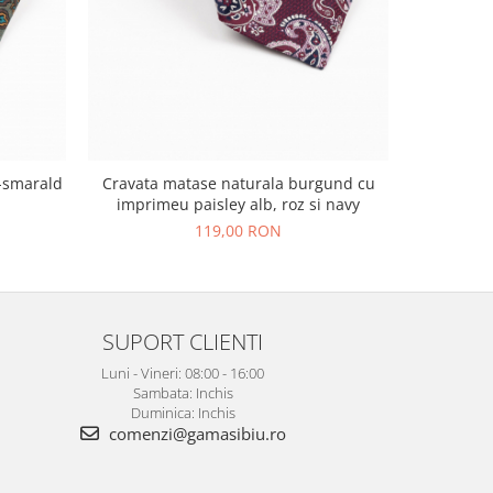
Cravata matase naturala burgund cu
Cravata
-smarald
imprimeu paisley alb, roz si navy
imprimeu 
119,00 RON
SUPORT CLIENTI
Luni - Vineri: 08:00 - 16:00
Sambata: Inchis
Duminica: Inchis
comenzi@gamasibiu.ro