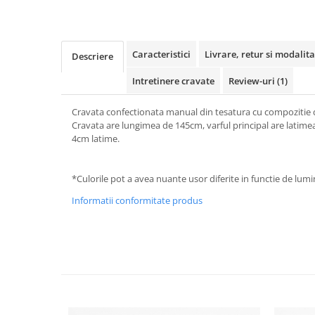
Caracteristici
Livrare, retur si modalita
Descriere
Intretinere cravate
Review-uri
(1)
Cravata confectionata manual din tesatura cu compozitie
Cravata are lungimea de 145cm, varful principal are latime
4cm latime.
*Culorile pot a avea nuante usor diferite in functie de lumin
Informatii conformitate produs