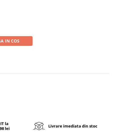
A IN COS
T la
Livrare imediata din stoc
8 lei