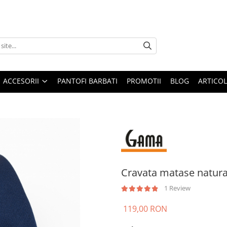
ACCESORII
PANTOFI BARBATI
PROMOTII
BLOG
ARTICOL
Cravata matase natura
1 Review
119,00 RON