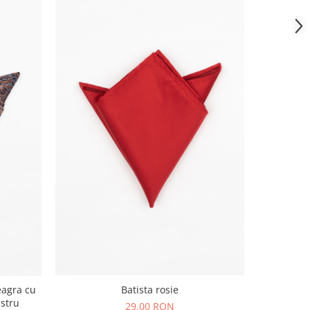
Batista rosie
Batista di
eagra cu
i
astru
29,00 RON