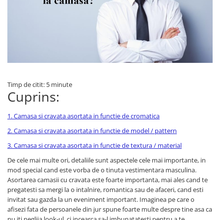
Timp de citit: 5 minute
Cuprins:
1. Camasa si cravata asortata in functie de cromatica
2. Camasa si cravata asortata in functie de model / pattern
3. Camasa si cravata asortata in functie de textura / material
De cele mai multe ori, detaliile sunt aspectele cele mai importante, in
mod special cand este vorba de o tinuta vestimentara masculina.
Asortarea camasii cu cravata este foarte importanta, mai ales cand te
pregatesti sa mergi la o intalnire, romantica sau de afaceri, cand esti
invitat sau gazda la un eveniment important. Imaginea pe care o
afisezi fata de persoanele din jur spune foarte multe despre tine asa ca
nu iti neglija look-ul, ci incearca sa-l imbunatatesti pentru a te