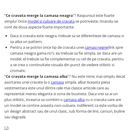
“
Ce cravata merge la camasa neagra
”? Raspunsul este foarte
simplu! Orice
model si culoare de cravata
se potriveste, tinandu-se
cont de doua aspecte foarte importante:
Daca si cravata este neagra, trebuie sa se diferentieze de camasa si
sa aiba un pattern;
Pentru a se potrivi orice tip de cravata unei
camasi negre
(link spre
camasa neagra gama.ro?), ea trebuie sa fie simpla, iar daca are un
model, el trebuie sa fie complementar cu cel de pe cravata, pentru
a se crea o continuitate vizuala din punct de vedere stilistic si
cromatic.
“
Ce cravata merge la camasa alba
”? Nu este nimic mai simplu decat
asortarea unei cravate la o
camasa
simpla, alba! Aceasta piesa
vestimentara este unul dintre cele mai clasice articole care au
reprezentat mereu eleganta si zona de business. Daca vrei sa ai un
plus stilistic, incearca sa combini o
camasa alba
cu o cravata care are
un model ce contine aceasta non-culoare, indiferent ca este vorba de
un design abstract sau de unul clasic, sub forma de linii, carouri, buline
sau degrade.