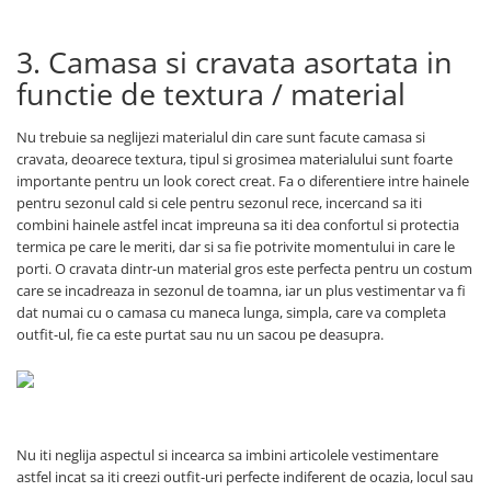
3. Camasa si cravata asortata in
functie de textura / material
Nu trebuie sa neglijezi materialul din care sunt facute camasa si
cravata, deoarece textura, tipul si grosimea materialului sunt foarte
importante pentru un look corect creat. Fa o diferentiere intre hainele
pentru sezonul cald si cele pentru sezonul rece, incercand sa iti
combini hainele astfel incat impreuna sa iti dea confortul si protectia
termica pe care le meriti, dar si sa fie potrivite momentului in care le
porti. O cravata dintr-un material gros este perfecta pentru un costum
care se incadreaza in sezonul de toamna, iar un plus vestimentar va fi
dat numai cu o camasa cu maneca lunga, simpla, care va completa
outfit-ul, fie ca este purtat sau nu un sacou pe deasupra.
Nu iti neglija aspectul si incearca sa imbini articolele vestimentare
astfel incat sa iti creezi outfit-uri perfecte indiferent de ocazia, locul sau