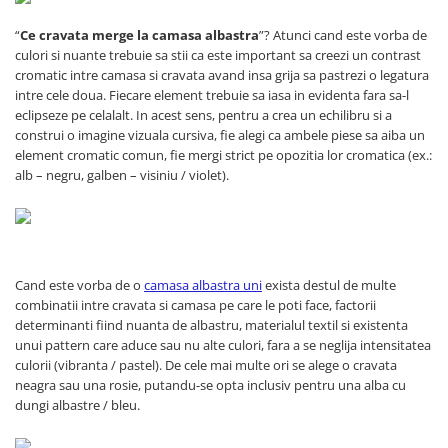
“
Ce cravata merge la camasa albastra
”? Atunci cand este vorba de
culori si nuante trebuie sa stii ca este important sa creezi un contrast
cromatic intre camasa si cravata avand insa grija sa pastrezi o legatura
intre cele doua. Fiecare element trebuie sa iasa in evidenta fara sa-l
eclipseze pe celalalt. In acest sens, pentru a crea un echilibru si a
construi o imagine vizuala cursiva, fie alegi ca ambele piese sa aiba un
element cromatic comun, fie mergi strict pe opozitia lor cromatica (ex.:
alb – negru, galben – visiniu / violet).
Cand este vorba de o
camasa albastra uni
exista destul de multe
combinatii intre cravata si camasa pe care le poti face, factorii
determinanti fiind nuanta de albastru, materialul textil si existenta
unui pattern care aduce sau nu alte culori, fara a se neglija intensitatea
culorii (vibranta / pastel). De cele mai multe ori se alege o cravata
neagra sau una rosie, putandu-se opta inclusiv pentru una alba cu
dungi albastre / bleu.