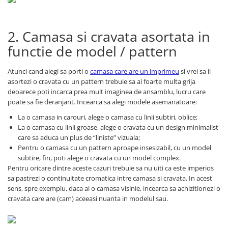
2. Camasa si cravata asortata in
functie de model / pattern
Atunci cand alegi sa porti o
camasa care are un imprimeu
si vrei sa ii
asortezi o cravata cu un pattern trebuie sa ai foarte multa grija
deoarece poti incarca prea mult imaginea de ansamblu, lucru care
poate sa fie deranjant. Incearca sa alegi modele asemanatoare:
La o camasa in carouri, alege o camasa cu linii subtiri, oblice;
La o camasa cu linii groase, alege o cravata cu un design minimalist
care sa aduca un plus de “liniste” vizuala;
Pentru o camasa cu un pattern aproape insesizabil, cu un model
subtire, fin, poti alege o cravata cu un model complex.
Pentru oricare dintre aceste cazuri trebuie sa nu uiti ca este imperios
sa pastrezi o continuitate cromatica intre camasa si cravata. In acest
sens, spre exemplu, daca ai o camasa visinie, incearca sa achizitionezi o
cravata care are (cam) aceeasi nuanta in modelul sau.