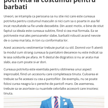
barbati
Uneori, se intampla ca persoana sa nu stie nici care este cureaua
potrivita pentru costumul masculin si nici cum sa o poarte in asa fel
incat rezultatele sa fie unele deosebite. Din acest motiv, e bine de stiut
faptul ca ideala este cureaua subtire, fiind si cea mai formala. Ea se
potriveste mai ales persoanelor slabe, barbatii robusti avand nevoie
de o curea mai lata, in ton cu conformatia lor.
Acest accesoriu vestimentar trebuie purtat cu stil. Domnii vor fi atenti
la modul cum strang cureaua la pantaloni deoarece nu este indicat sa
le iasa soldurile pe afara. Ar fi destul de dizgratios si nu ar arata mai
slabi, asa cum poate si-ar dori.
Cureaua potrivita este esentiala pentru obtinerea unui aspect
ireprosabil, fiind un accesoriu care completeaza tinuta. Culoarea ei
trebuie sa fie aceeasi cu cea a pantofilor. De exemplu, nu se poate
folosi curea neagra la o pereche de pantofi maro. De asemenea,
trebuie sa se asorteze cu nuantele celorlalte accesorii care insotesc
tinuta.