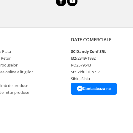
DATE COMERCIALE
 Plata
SC Dandy Conf SRL
e Retur
J32/2349/1992
Produselor
RO2579643
a online a litigiilor
Str. Zidului, Nr. 7
Sibiu, Sibiu
himb de produse
Contacteaza-ne
de retur produse