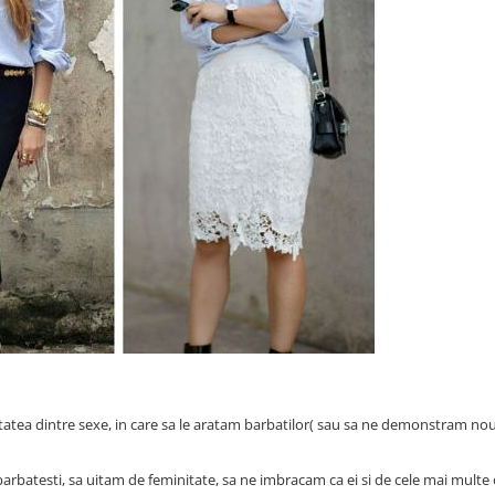
alitatea dintre sexe, in care sa le aratam barbatilor( sau sa ne demonstram no
arbatesti, sa uitam de feminitate, sa ne imbracam ca ei si de cele mai multe o