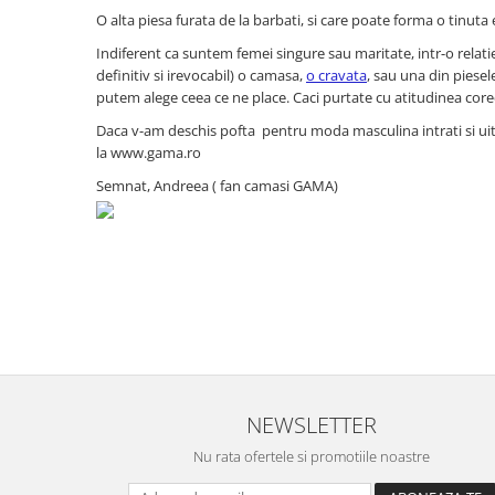
O alta piesa furata de la barbati, si care poate forma o tinuta
Indiferent ca suntem femei singure sau maritate, intr-o relati
definitiv si irevocabil) o camasa,
o cravata
, sau una din piese
putem alege ceea ce ne place. Caci purtate cu atitudinea corect
Daca v-am deschis pofta pentru moda masculina intrati si uitati
la www.gama.ro
Semnat, Andreea ( fan camasi GAMA)
NEWSLETTER
Nu rata ofertele si promotiile noastre