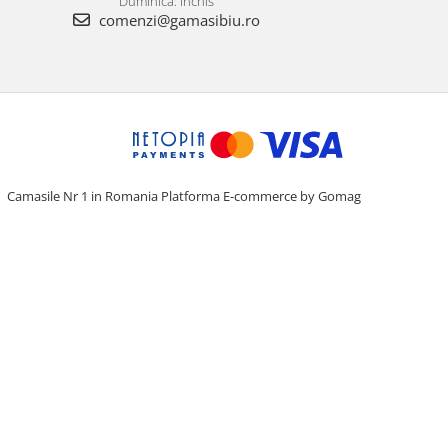
Duminica: Inchis
comenzi@gamasibiu.ro
Camasile Nr 1 in Romania
Platforma E-commerce by Gomag